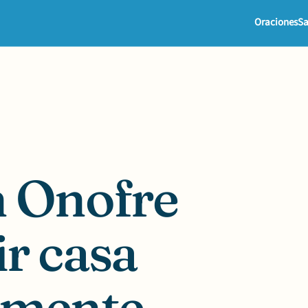
Oraciones
Sa
n Onofre
r casa
amente