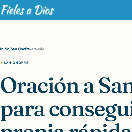
Inicio
/
San Onofre
/
Artículo
SAN ONOFRE
Oración a Sa
para consegui
propia rápid