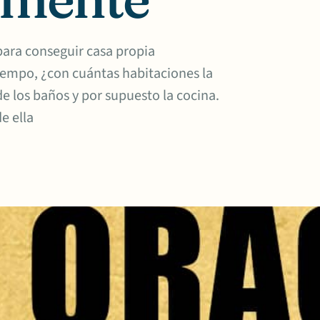
para conseguir casa propia
tiempo, ¿con cuántas habitaciones la
e los baños y por supuesto la cocina.
e ella