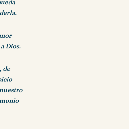
pueda
derla.
amor
a Dios.
,
de
picio
 nuestro
imonio