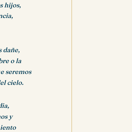
 hijos,
ncia,
 dañe,
re o la
ue seremos
l cielo.
dia,
nos y
iento