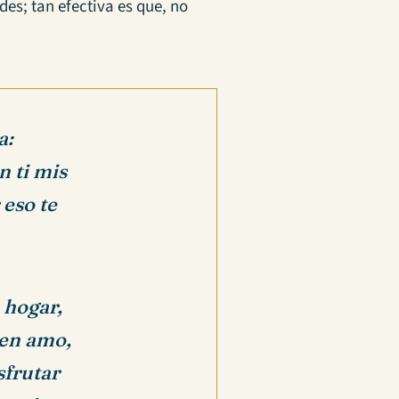
des; tan efectiva es que, no
a:
n ti mis
 eso te
 hogar,
ien amo,
sfrutar