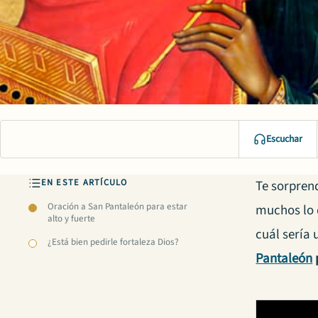
Escuchar
EN ESTE ARTÍCULO
Te sorprend
Oración a San Pantaleón para estar
muchos lo 
alto y fuerte
cuál sería 
¿Está bien pedirle fortaleza Dios?
Pantaleón