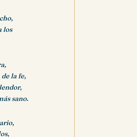
ucho,
 los
a,
e la fe,
plendor,
más sano.
ario,
os,