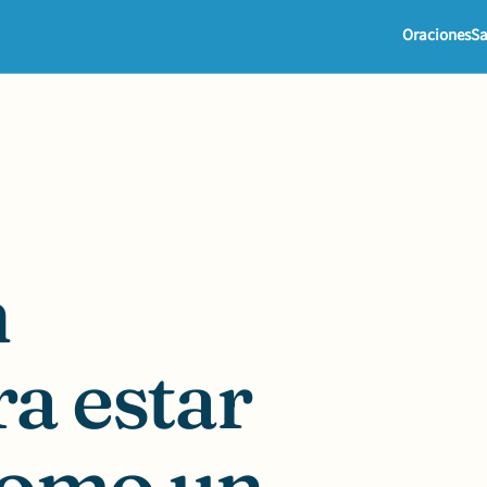
Oraciones
Sa
n
a estar
 como un