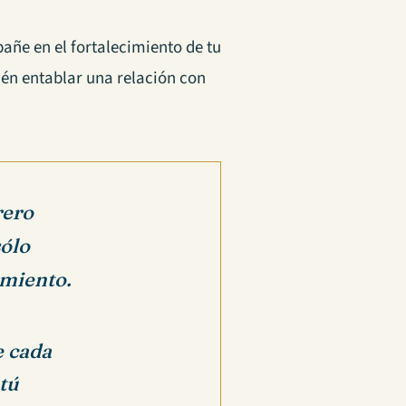
añe en el fortalecimiento de tu
ién entablar una relación con
rero
sólo
imiento.
e cada
 tú