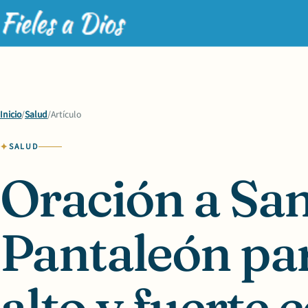
Inicio
/
Salud
/
Artículo
SALUD
Oración a Sa
Pantaleón par
alto y fuerte