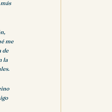
 más
ón,
qué me
a de
n la
les.
eino
migo