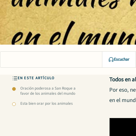
Escuchar
EN ESTE ARTÍCULO
Todos en a
Oración poderosa a San Roque a
Por eso, n
favor de los animales del mundo
en el mun
Esta bien orar por los animales