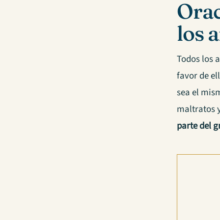
Orac
los 
Todos los 
favor de el
sea el mis
maltratos 
parte del g