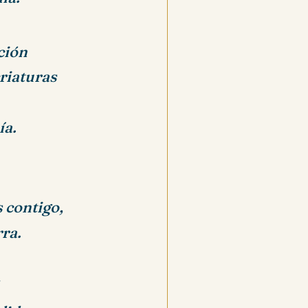
ción
criaturas
ía.
 contigo,
ra.