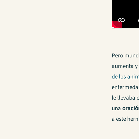
Pero mundi
aumenta y 
de los ani
enfermeda
le llevaba 
una
oració
a este her