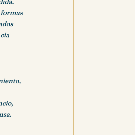
dida.
 formas
tados
ncia
miento,
cio,
nsa.