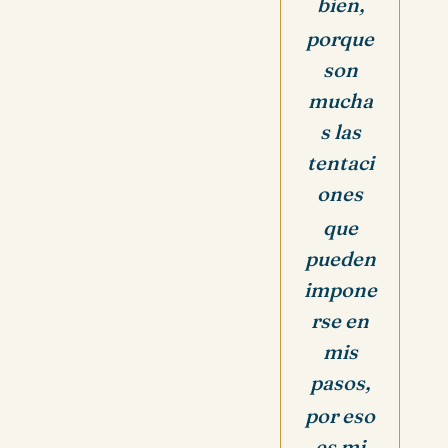
bien,
porque
son
mucha
s las
tentaci
ones
que
pueden
impone
rse en
mis
pasos,
por eso
es mi