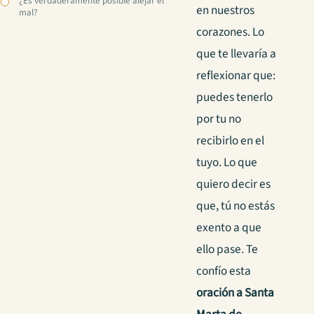
¿Es verdaderamente posible alejar el
en nuestros
mal?
corazones. Lo
que te llevaría a
reflexionar que:
puedes tenerlo
por tu no
recibirlo en el
tuyo. Lo que
quiero decir es
que, tú no estás
exento a que
ello pase. Te
confío esta
oración a Santa