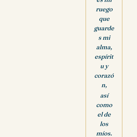
ruego
que
guarde
s mi
alma,
espírit
u y
corazó
n,
así
como
el de
los
míos.