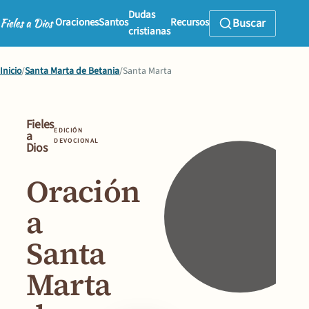
Dudas
Oraciones
Santos
Recursos
Buscar
cristianas
Inicio
/
Santa Marta de Betania
/
Santa Marta
Fieles
EDICIÓN
a
DEVOCIONAL
Dios
Oración
a
Santa
Marta