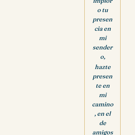
implor
o tu
presen
cia en
mi
sender
o,
hazte
presen
te en
mi
camino
, en el
de
amigos