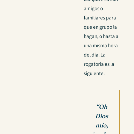
amigos o
familiares para
que en grupo la
hagan, o hasta a
una misma hora
del día. La
rogatoria es la
siguiente:
“Oh
Dios
mío,