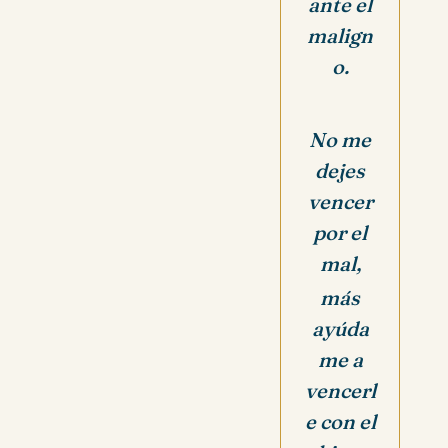
ante el
malign
o.
No me
dejes
vencer
por el
mal,
más
ayúda
me a
vencerl
e con el