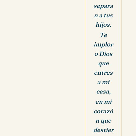
separa
n a tus
hijos.
Te
implor
o Dios
que
entres
a mi
casa,
en mi
corazó
n que
destier