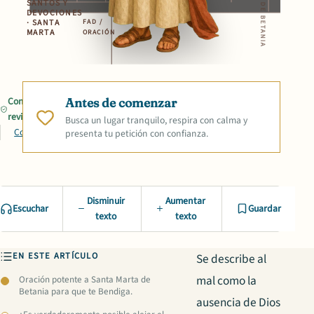
SANTOS Y
DEVOCIONES
· SANTA
FAD /
MARTA
ORACIÓN
Contenido
Antes de comenzar
revisado
Busca un lugar tranquilo, respira con calma y
Compartir
presenta tu petición con confianza.
Disminuir
Aumentar
Escuchar
Guardar
texto
texto
EN ESTE ARTÍCULO
Se describe al
mal como la
Oración potente a Santa Marta de
Betania para que te Bendiga.
ausencia de Dios