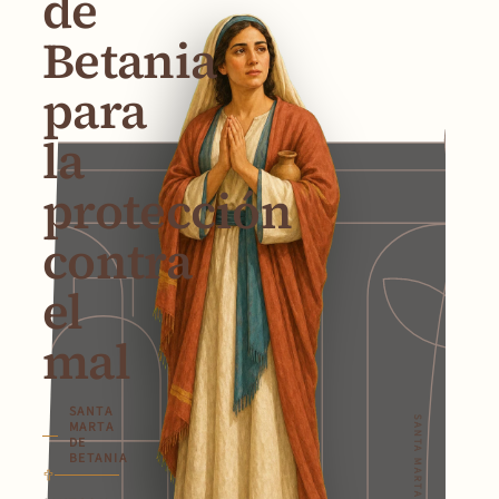
de
Betania
para
la
protección
contra
el
mal
SANTA
SANTA MARTA DE BETANIA
MARTA
DE
BETANIA