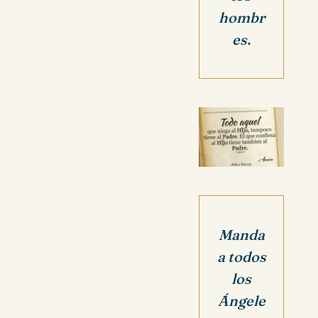
hombr
es.
Manda
a todos
los
Ángele