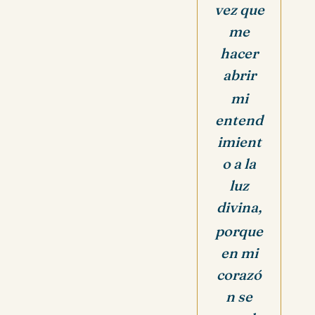
vez que
me
hacer
abrir
mi
entend
imient
o a la
luz
divina,
porque
en mi
corazó
n se