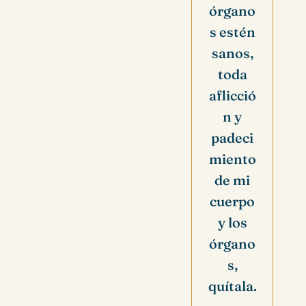
órgano
s estén
sanos,
toda
aflicció
n y
padeci
miento
de mi
cuerpo
y los
órgano
s,
quítala.