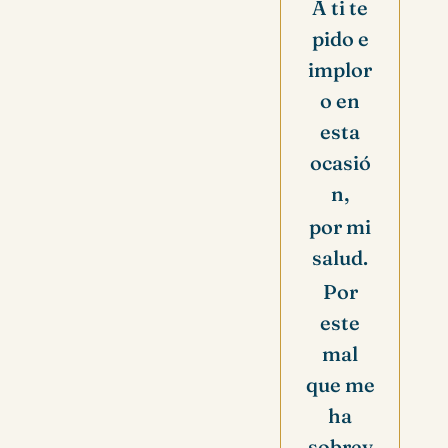
A ti te
pido e
implor
o en
esta
ocasió
n,
por mi
salud.
Por
este
mal
que me
ha
sobrev