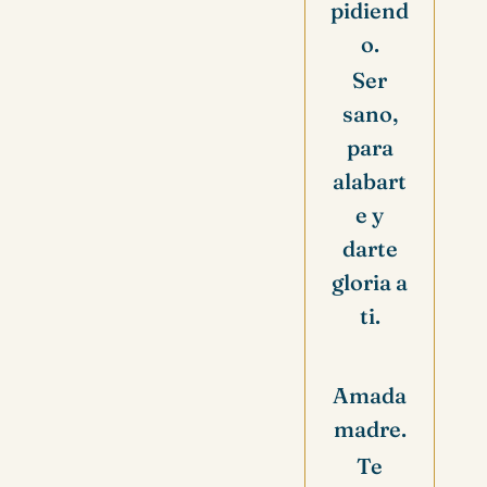
pidiend
o.
Ser
sano,
para
alabart
e y
darte
gloria a
ti.
Amada
madre.
Te