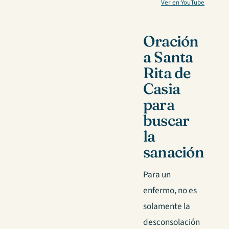
Ver en YouTube
Oración
a Santa
Rita de
Casia
para
buscar
la
sanación
Para un
enfermo, no es
solamente la
desconsolación