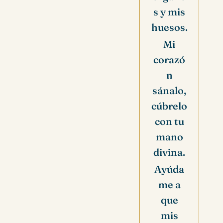
s y mis
huesos.
Mi
corazó
n
sánalo,
cúbrelo
con tu
mano
divina.
Ayúda
me a
que
mis