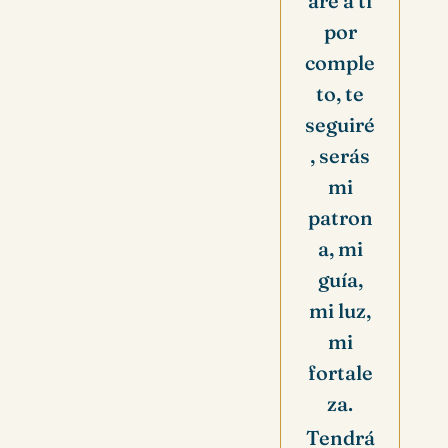
are a ti
por
comple
to, te
seguiré
, serás
mi
patron
a, mi
guía,
mi luz,
mi
fortale
za.
Tendrá