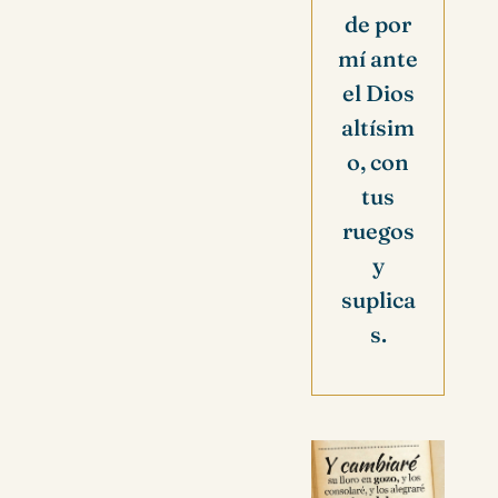
de por
mí ante
el Dios
altísim
o, con
tus
ruegos
y
suplica
s.