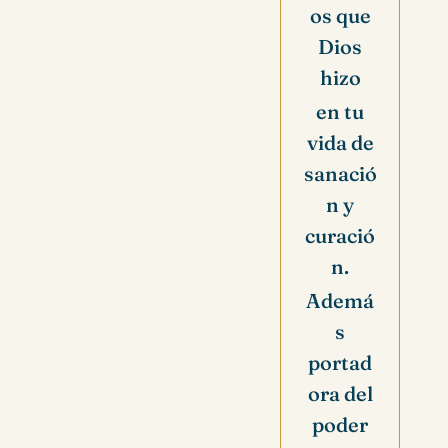
os que
Dios
hizo
en tu
vida de
sanació
n y
curació
n.
Ademá
s
portad
ora del
poder