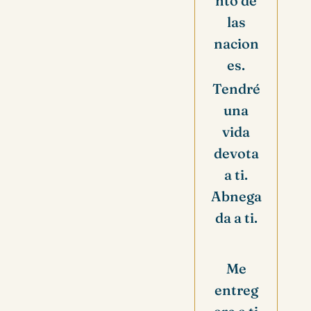
nto de
las
nacion
es.
Tendré
una
vida
devota
a ti.
Abnega
da a ti.
Me
entreg