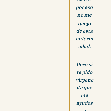
por eso
no me
quejo
de esta
enferm
edad.
Pero si
te pido
virgenc
ita que
me
ayudes
a