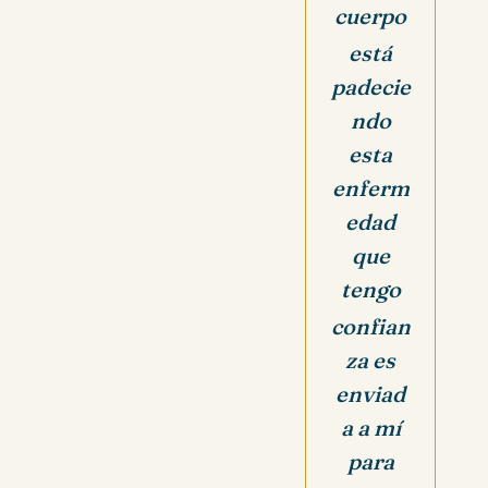
cuerpo
está
padecie
ndo
esta
enferm
edad
que
tengo
confian
za es
enviad
a a mí
para