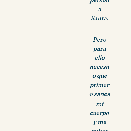
a
Santa.
Pero
para
ello
necesit
o que
primer
o sanes
mi
cuerpo
y me
quites