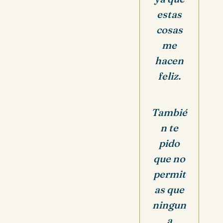
estas
cosas
me
hacen
feliz.
Tambié
n te
pido
que no
permit
as que
ningun
a