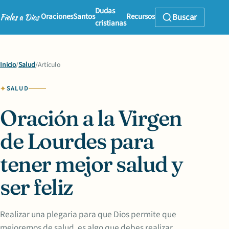
Dudas
Oraciones
Santos
Recursos
Buscar
cristianas
Inicio
/
Salud
/
Artículo
SALUD
Oración a la Virgen
de Lourdes para
tener mejor salud y
ser feliz
Realizar una plegaria para que Dios permite que
mejoremos de salud, es algo que debes realizar