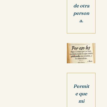
de otra
person
a.
Permit
e que
mi