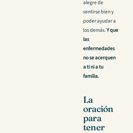
alegre de
sentirse bien y
poder ayudar a
los demás.
Y que
las
enfermedades
no se acerquen
a ti ni a tu
familia.
La
oración
para
tener