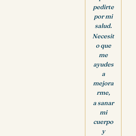
pedirte
por mi
salud.
Necesit
o que
me
ayudes
a
mejora
rme,
a sanar
mi
cuerpo
y