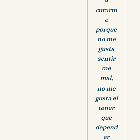
curarm
e
porque
no me
gusta
sentir
me
mal,
no me
gusta el
tener
que
depend
er