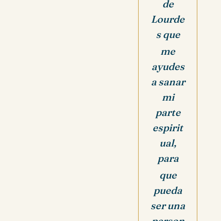
de
Lourde
s que
me
ayudes
a sanar
mi
parte
espirit
ual,
para
que
pueda
ser una
person