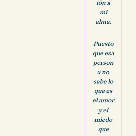
ión a
mi
alma.
Puesto
que esa
person
a no
sabe lo
que es
el amor
y el
miedo
que