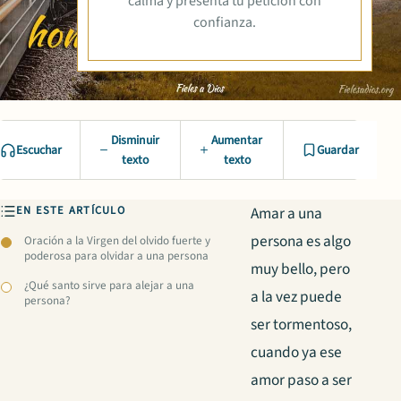
calma y presenta tu petición con
confianza.
Disminuir
Aumentar
Escuchar
Guardar
texto
texto
EN ESTE ARTÍCULO
Amar a una
persona es algo
Oración a la Virgen del olvido fuerte y
poderosa para olvidar a una persona
muy bello, pero
¿Qué santo sirve para alejar a una
a la vez puede
persona?
ser tormentoso,
cuando ya ese
amor paso a ser