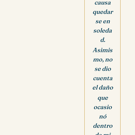
causa
quedar
se en
soleda
d.
Asimis
mo, no
se dio
cuenta
el daño
que
ocasio
nó
dentro
de mi