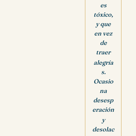
es
tóxico,
y que
en vez
de
traer
alegría
s.
Ocasio
na
desesp
eración
y
desolac