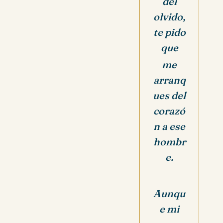
del
olvido,
te pido
que
me
arranq
ues del
corazó
n a ese
hombr
e.
Aunqu
e mi