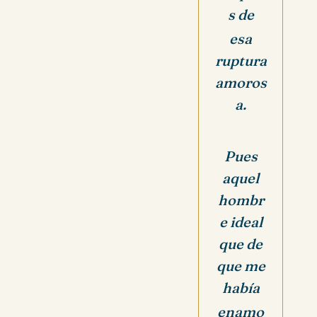
s de
esa
ruptura
amoros
a.
Pues
aquel
hombr
e ideal
que de
que me
había
enamo