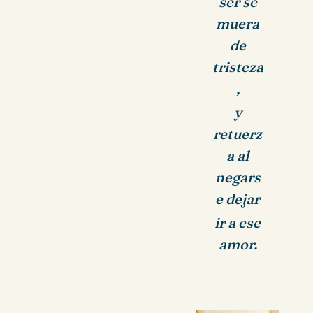
ser se
muera
de
tristeza
,
y
retuerz
a al
negars
e dejar
ir a ese
amor.