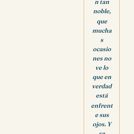
n tan
noble,
que
mucha
s
ocasio
nes no
ve lo
que en
verdad
está
enfrent
e sus
ojos. Y
se