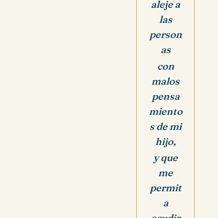
aleje a
las
person
as
con
malos
pensa
miento
s de mi
hijo,
y que
me
permit
a
acudir