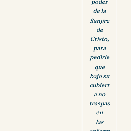
poder
de la
Sangre
de
Cristo,
para
pedirle
que
bajo su
cubiert
a
no
traspas
en
las
enferm