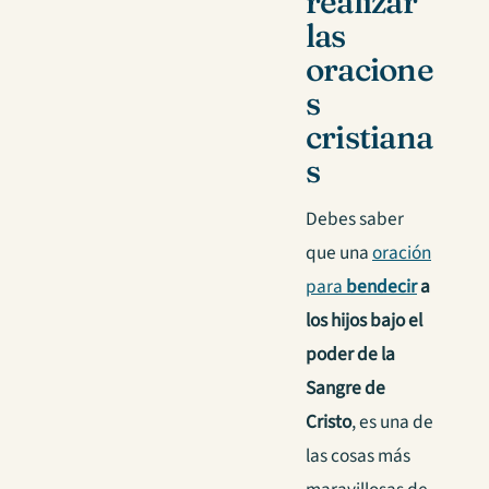
realizar
las
oracione
s
cristiana
s
Debes saber
que una
oración
para
bendecir
a
los hijos bajo el
poder de la
Sangre de
Cristo
, es una de
las cosas más