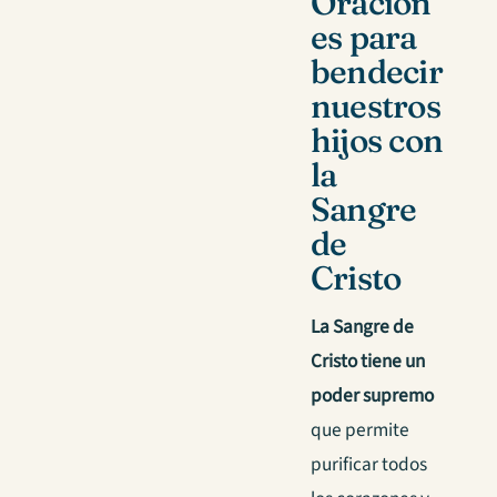
Oracion
es para
bendecir
nuestros
hijos con
la
Sangre
de
Cristo
La Sangre de
Cristo tiene un
poder supremo
que permite
purificar todos