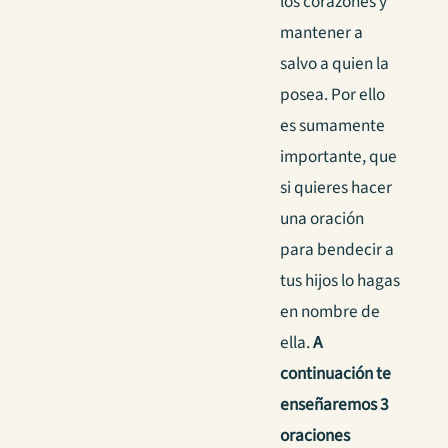
los corazones y
mantener a
salvo a quien la
posea. Por ello
es sumamente
importante, que
si quieres hacer
una oración
para bendecir a
tus hijos lo hagas
en nombre de
ella.
A
continuación te
enseñaremos 3
oraciones