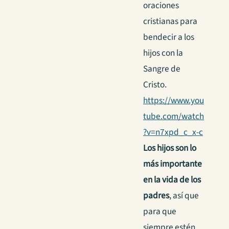
oraciones
cristianas para
bendecir a los
hijos con la
Sangre de
Cristo.
https://www.you
tube.com/watch
?v=n7xpd_c_x-c
Los hijos son lo
más importante
en la vida de los
padres
, así que
para que
siempre estén