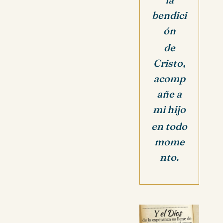
bendici
ón
de
Cristo,
acomp
añe a
mi hijo
en todo
mome
nto.