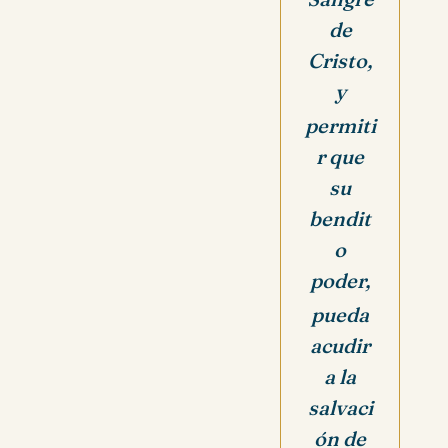
de
Cristo,
y
permiti
r que
su
bendit
o
poder,
pueda
acudir
a la
salvaci
ón de