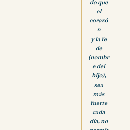
do que
el
corazó
n
y la fe
de
(nombr
e del
hijo),
sea
más
fuerte
cada
día, no
permit