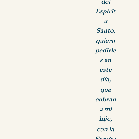
del
Espírit
u
Santo,
quiero
pedirle
s en
este
día,
que
cubran
a mi
hijo,
con la
Sangre