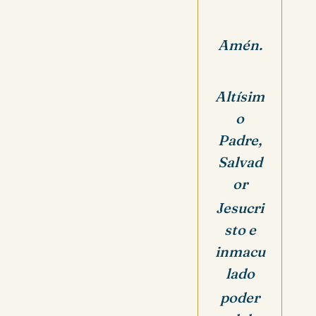
Amén.
Altísim
o
Padre,
Salvad
or
Jesucri
sto e
inmacu
lado
poder