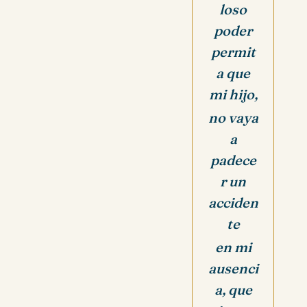
loso
poder
permit
a que
mi hijo,
no vaya
a
padece
r un
acciden
te
en mi
ausenci
a, q
ue