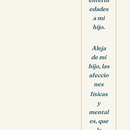
edades
a mi
hijo.
Aleja
de mi
hijo, las
afeccio
nes
físicas
y
mental
es, q
ue
la