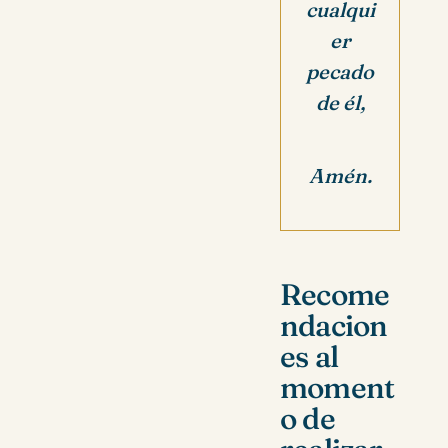
cualqui
er
pecado
de él,
Amén.
Recome
ndacion
es al
moment
o de