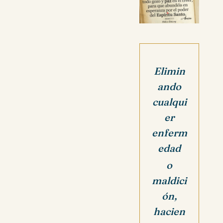
Elimin
ando
cualqui
er
enferm
edad
o
maldici
ón,
h
acien