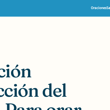
Oraciones
Sa
ción
cción del
 Para orar