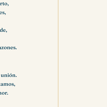
rto,
es,
de,
azones.
 unión.
tamos,
mor.