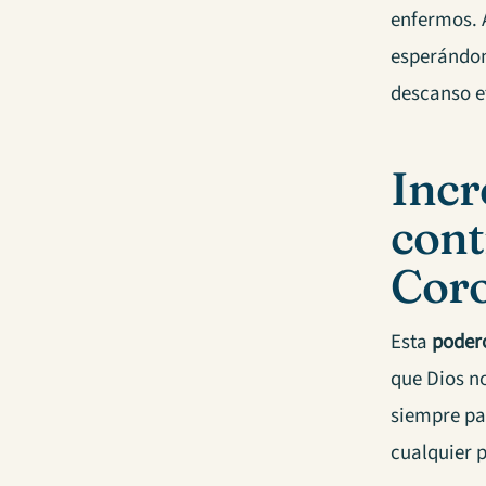
enfermos. 
esperándon
descanso e
Incr
contr
Coro
Esta
podero
que Dios n
siempre par
cualquier p