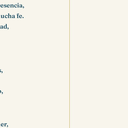
esencia,
ucha fe.
ad,
,
o,
er,