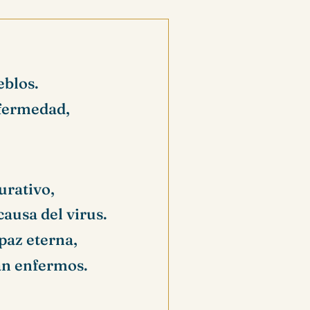
eblos.
fermedad,
urativo,
ausa del virus.
paz eterna,
án enfermos.