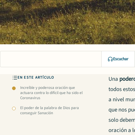
Escuchar
EN ESTE ARTÍCULO
Una
podero
Increíble y poderosa oración que
todos esto
actuara contra lo difícil que ha sido el
Coronavirus
a nivel mun
El poder de la palabra de Dios para
que nos pu
conseguir Sanación
solo debem
oración a l