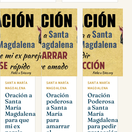
SANTA MARÍA
SANTA MARÍA
SANTA MARÍA
MAGDALENA
MAGDALENA
MAGDALENA
Oración a
Oración
Oración
Santa
poderosa
Poderosa
María
a Santa
a Santa
Magdalena
María
María
para que
para
Magdalena
mi ex
amarrar
para pedir