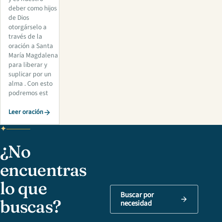
deber como hijos
de Dios
otorgárselo a
través de la
oración a Santa
María Magdalena
para liberar y
suplicar por un
alma . Con esto
podremos est
Leer oración
¿No
encuentras
lo que
Buscar por
buscas?
necesidad