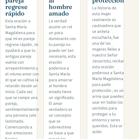
pareja
al
protección
regrese
hombre
La historia de
rápido
amado
esta mujer
realmente es
Esta oración a
La verdad
cautivadora que
Santa María
asumir un rol
se anhela
Magdalena para
un poco
escucharla, fue
que mi ex pareja
dominante con
una de las
regrese rápido , te
tu pareja no
mujeres fieles a
ayudará a que tu
puede ser tan
nuestro Señor
antigua pareja
necesario, esta
Jesucristo, recitar
vuelva con
oración
esta oración
arrepentimiento y
poderosa a
poderosa a Santa
el mismo amor con
Santa María
María Magdalena
el que se cultivo la
para amarrar
para pedir
relación desde un
al hombre
protección , es un
inicio. Cada vez
amado tiene
arma que puedes
que se rompe una
un significado.
usar en todos los
pareja,
El amor
sentidos para
sentimentalmente
verdadero es
proteger a tu
una persona sale
un concepto
entorno y seres
lastimada.
que se
queridos. Esta or
Comenzando a
sobreestima
ación
vivir emociones
en base a que
fuertes
pasan los