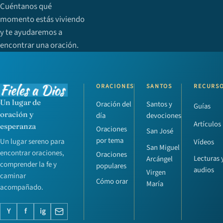
Cuéntanos qué
momento estás viviendo
y te ayudaremos a
encontrar una oración.
ORACIONES
SANTOS
RECURS
Un lugar de
Oración del
Santos y
Guías
oración y
día
devociones
Artículos
esperanza
Oraciones
San José
por tema
Un lugar sereno para
Vídeos
San Miguel
encontrar oraciones,
Oraciones
Lecturas 
Arcángel
comprender la fe y
populares
audios
Virgen
caminar
Cómo orar
María
acompañado.
Y
f
ig