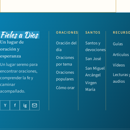
ORACIONES
SANTOS
RECURS
Un lugar de
Oración del
Santos y
Guías
oración y
día
devociones
Artículos
esperanza
Oraciones
San José
por tema
Un lugar sereno para
Vídeos
San Miguel
encontrar oraciones,
Oraciones
Lecturas 
Arcángel
comprender la fe y
populares
audios
Virgen
caminar
Cómo orar
María
acompañado.
Y
f
ig