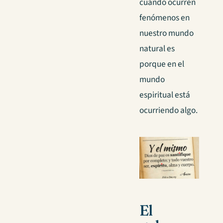
cuando ocurren
fenómenos en
nuestro mundo
natural es
porque en el
mundo
espiritual está
ocurriendo algo.
El