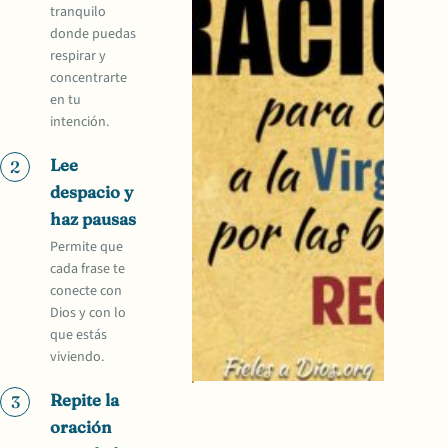
tranquilo
donde puedas
respirar y
concentrarte
en tu
intención.
Lee
2
despacio y
haz pausas
Permite que
cada frase te
conecte con
Dios y con lo
que estás
viviendo.
Repite la
3
oración