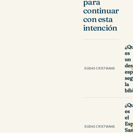
para
continuar
con esta
intención
¿Q
es
un
des
DUDAS CRISTIANAS
esp
se
la
bib
¿Qu
es
el
Esp
DUDAS CRISTIANAS
San