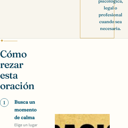
psicológica,
legal o
profesional
cuando sea
necesaria.
Cómo
rezar
esta
oración
Busca un
1
momento
de calma
Elige un lugar