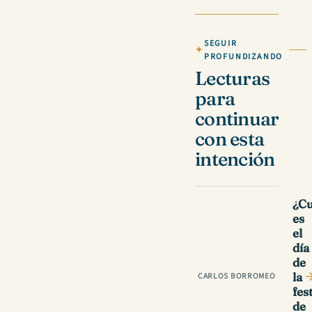
SEGUIR
PROFUNDIZANDO
Lecturas
para
continuar
con esta
intención
¿C
es
el
día
de
la
CARLOS BORROMEO
fes
de