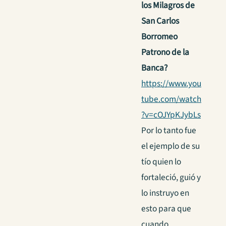
los Milagros de
San Carlos
Borromeo
Patrono de la
Banca?
https://www.you
tube.com/watch
?v=cOJYpKJybLs
Por lo tanto fue
el ejemplo de su
tío quien lo
fortaleció, guió y
lo instruyo en
esto para que
cuando