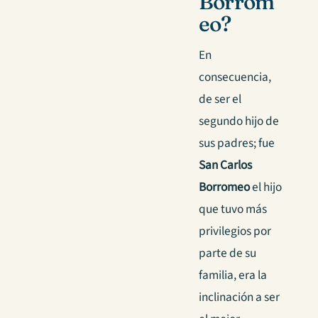
Borrom
eo?
En
consecuencia,
de ser el
segundo hijo de
sus padres; fue
San Carlos
Borromeo
el hijo
que tuvo más
privilegios por
parte de su
familia, era la
inclinación a ser