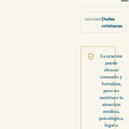
Dudas
CATEGORÍA
cristianas
La oración
puede
ofrecer
consuelo y
fortaleza,
pero no
sustituye la
atención
médica,
psicológica,
legal o