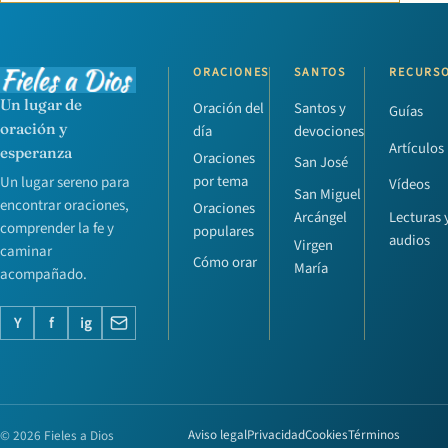
ORACIONES
SANTOS
RECURS
Un lugar de
Oración del
Santos y
Guías
oración y
día
devociones
Artículos
esperanza
Oraciones
San José
por tema
Un lugar sereno para
Vídeos
San Miguel
encontrar oraciones,
Oraciones
Lecturas 
Arcángel
comprender la fe y
populares
audios
Virgen
caminar
Cómo orar
María
acompañado.
Y
f
ig
© 2026 Fieles a Dios
Aviso legal
Privacidad
Cookies
Términos