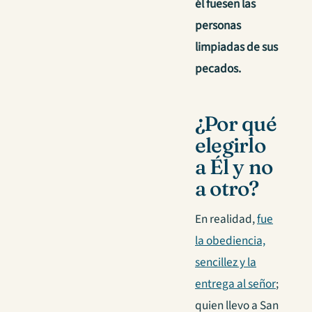
él fuesen las
personas
limpiadas de sus
pecados.
¿Por qué
elegirlo
a Él y no
a otro?
En realidad,
fue
la obediencia,
sencillez y la
entrega al señor
;
quien llevo a San