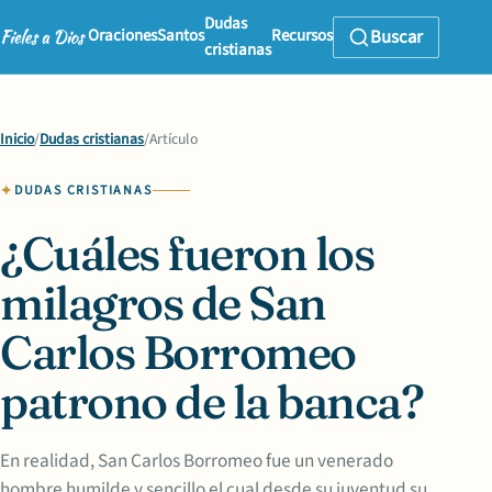
Dudas
Oraciones
Santos
Recursos
Buscar
cristianas
Inicio
/
Dudas cristianas
/
Artículo
DUDAS CRISTIANAS
¿Cuáles fueron los
milagros de San
Carlos Borromeo
patrono de la banca?
En realidad, San Carlos Borromeo fue un venerado
hombre humilde y sencillo el cual desde su juventud su