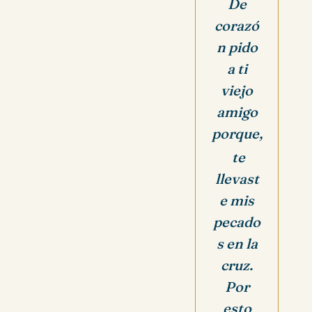
De
corazó
n pido
a ti
viejo
amigo
porque,
te
llevast
e mis
pecado
s en la
cruz.
Por
esto