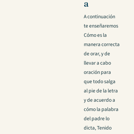
a
A continuación
te enseñaremos
Cómo es la
manera correcta
de orar, y de
llevar a cabo
oración para
que todo salga
al pie de la letra
y de acuerdo a
cómo la palabra
del padre lo
dicta, Tenido