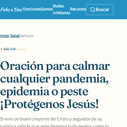
Dudas
Oraciones
Santos
Recursos
Buscar
cristianas
Inicio
/
Salud
/
Artículo
SALUD
Oración para calmar
cualquier pandemia,
epidemia o peste
¡Protégenos Jesús!
Si eres un buen creyente de Cristo y seguidor de su
palabra sabrás que ante tiempos turbulentos como lo