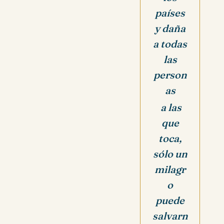
países
y daña
a todas
las
person
as
a las
que
toca,
sólo un
milagr
o
puede
salvarn