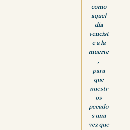
como
aquel
día
vencist
e a la
muerte
,
para
que
nuestr
os
pecado
s una
vez que