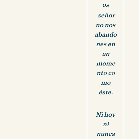
os
señor
no nos
abando
nes en
un
mome
nto
co
mo
éste.
Ni hoy
ni
nunca