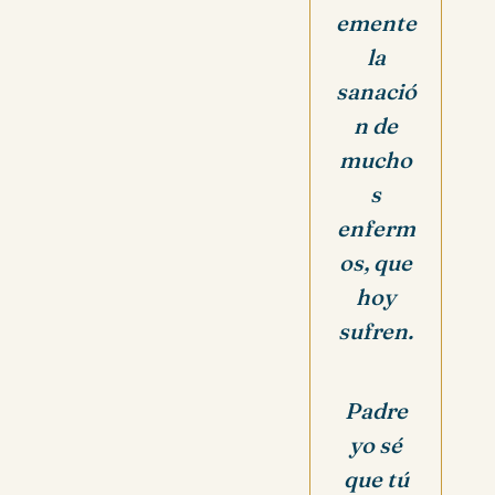
emente
la
sanació
n de
mucho
s
enferm
os, que
hoy
sufren.
Padre
yo sé
que tú