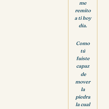
me
remito
a ti hoy
día.
Como
tú
fuiste
capaz
de
mover
la
piedra
la cual