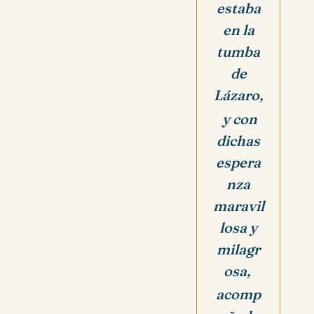
estaba
en la
tumba
de
Lázaro,
y con
dichas
espera
nza
maravil
losa y
milagr
osa,
acomp