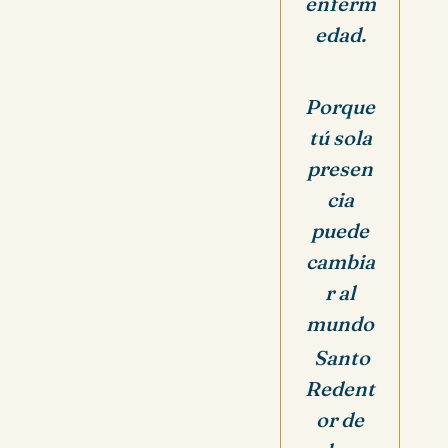
enferm
edad.
Porque
tú sola
presen
cia
puede
cambia
r al
mundo
Santo
Redent
or de