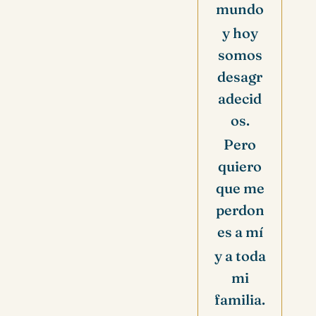
mundo
y hoy
somos
desagr
adecid
os.
Pero
quiero
que me
perdon
es a mí
y a toda
mi
familia.