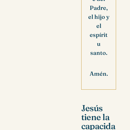
Padre,
el hijo y
el
espírit
u
santo.
Amén.
Jesús
tiene la
capacida