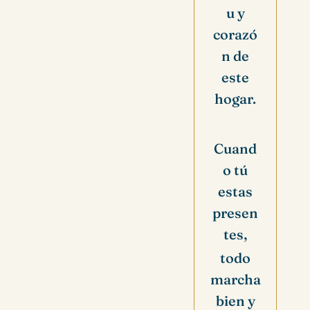
u y
corazó
n de
este
hogar.
Cuand
o tú
estas
presen
tes,
todo
marcha
bien y