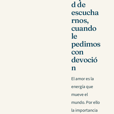
d de
escucha
rnos,
cuando
le
pedimos
con
devoció
n
El amor es la
energía que
mueve el
mundo. Por ello
la importancia