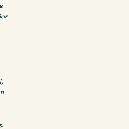
a
ior
.
i,
ón
s,