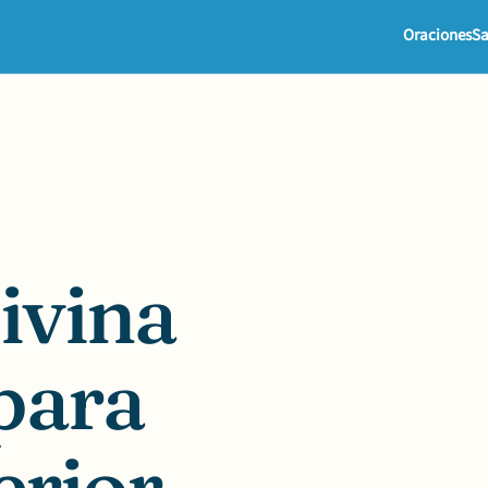
Oraciones
Sa
divina
para
erior.