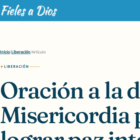
Inicio
/
Liberación
/
Artículo
LIBERACIÓN
Oración a la 
Misericordia 
lograr paz int