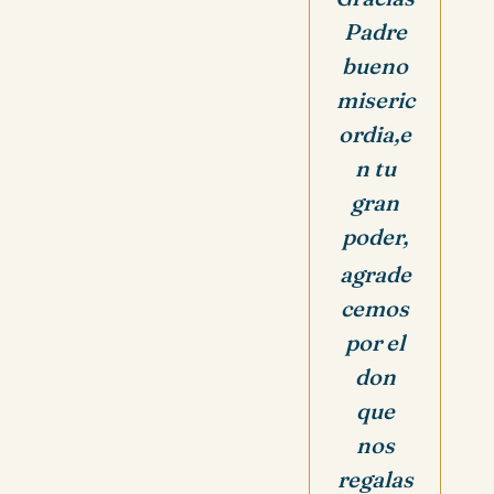
Padre
bueno
miseric
ordia,
e
n tu
gran
poder,
agrade
cemos
por el
don
que
nos
regalas