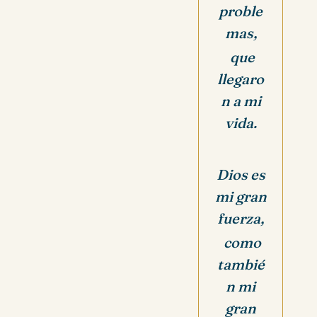
proble
mas,
que
llegaro
n a mi
vida.
Dios es
mi gran
fuerza,
como
tambié
n mi
gran