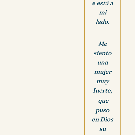
e está a
mi
lado.
Me
siento
una
mujer
muy
fuerte,
que
puso
en Dios
su