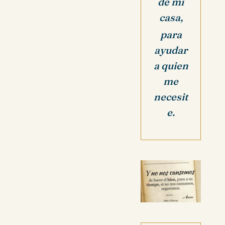
de mi
casa,
para
ayudar
a quien
me
necesit
e.