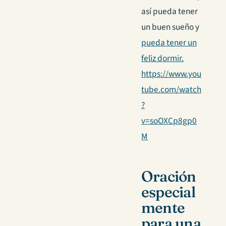
así pueda tener
un buen sueño y
pueda tener un
feliz dormir.
https://www.you
tube.com/watch
?
v=soOXCp8gp0
M
Oración
especial
mente
para una