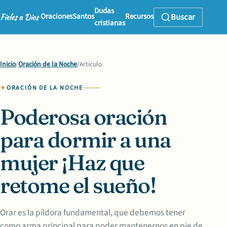
Dudas
Oraciones
Santos
Recursos
Buscar
cristianas
Inicio
/
Oración de la Noche
/
Artículo
ORACIÓN DE LA NOCHE
Poderosa oración
para dormir a una
mujer ¡Haz que
retome el sueño!
Orar es la píldora fundamental, que debemos tener
como arma principal para poder mantenernos en pie de