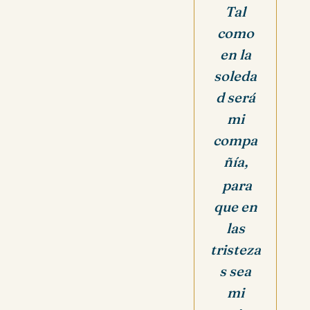
Tal
como
en la
soleda
d será
mi
compa
ñía,
para
que en
las
tristeza
s sea
mi