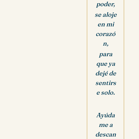
poder,
se aloje
en mi
corazó
n,
para
que ya
dejé de
sentirs
e solo.
Ayúda
me a
descan