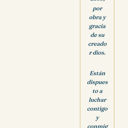
por
obra y
gracia
de su
creado
r dios.
Están
dispues
to a
luchar
contigo
y
conmig