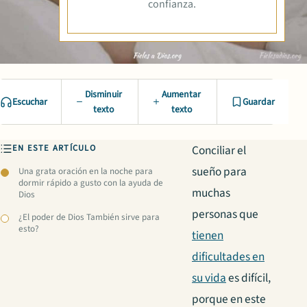
confianza.
Disminuir
Aumentar
Escuchar
Guardar
texto
texto
EN ESTE ARTÍCULO
Conciliar el
sueño para
Una grata oración en la noche para
dormir rápido a gusto con la ayuda de
muchas
Dios
personas que
¿El poder de Dios También sirve para
esto?
tienen
dificultades en
su vida
es difícil,
porque en este