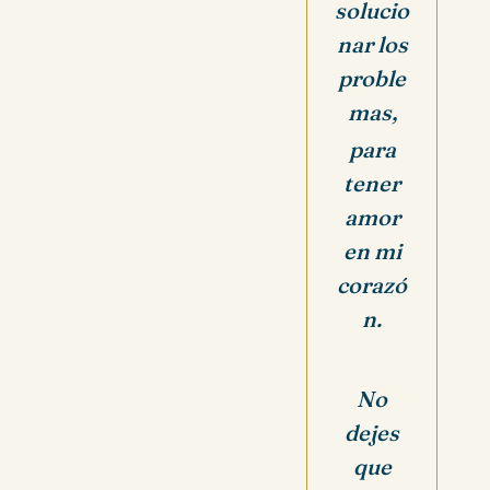
solucio
nar los
proble
mas,
para
tener
amor
en mi
corazó
n.
No
dejes
que