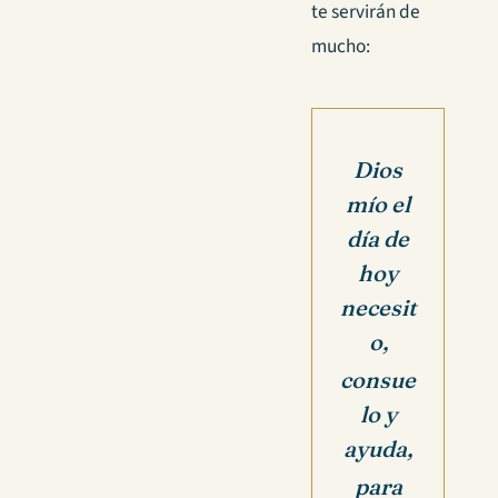
te servirán de
mucho:
Dios
mío el
día de
hoy
necesit
o,
consue
lo y
ayuda,
para