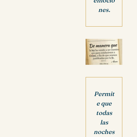
emocio
nes.
Permit
e que
todas
las
noches