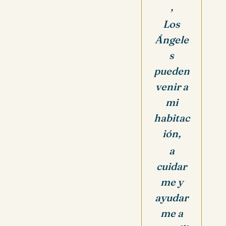
,
Los
Ángele
s
pueden
venir a
mi
habitac
ión,
a
cuidar
me y
ayudar
me a