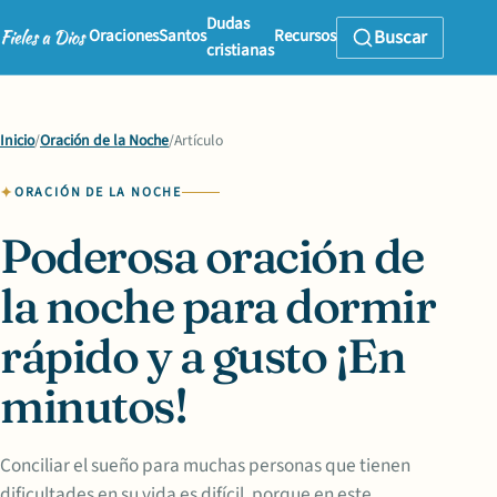
Dudas
Oraciones
Santos
Recursos
Buscar
cristianas
Inicio
/
Oración de la Noche
/
Artículo
ORACIÓN DE LA NOCHE
Poderosa oración de
la noche para dormir
rápido y a gusto ¡En
minutos!
Conciliar el sueño para muchas personas que tienen
dificultades en su vida es difícil, porque en este