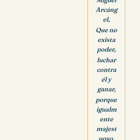
Arcáng
el,
Que no
exista
poder,
luchar
contra
él y
ganar,
porque
igualm
ente
majest
uoso,