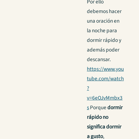
Por ello
debemos hacer
una oración en
la noche para
dormir rápido y
además poder
descansar.
https://www.you
tube.com/watch
?
v=6eOJvMmbx3
s
Porque
dormir
rápido no
significa dormir
a gusto
,