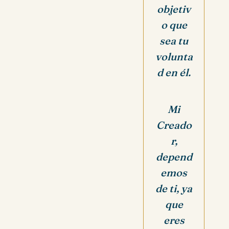
objetiv
o que
sea tu
volunta
d en él.
Mi
Creado
r,
depend
emos
de ti, ya
que
eres