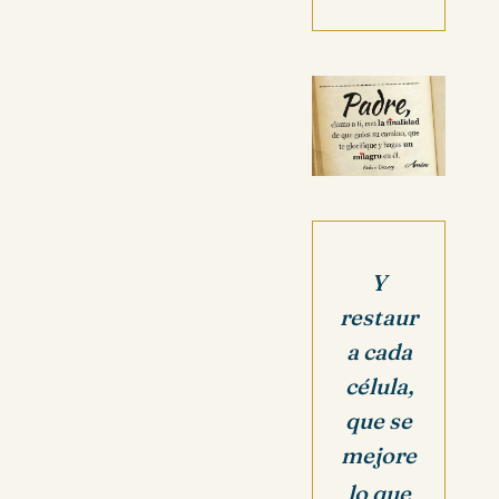
Y
restaur
a cada
célula,
que se
mejore
lo que