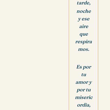
tarde,
noche
y ese
aire
que
respira
mos.
Es por
tu
amor y
por tu
miseric
ordia,