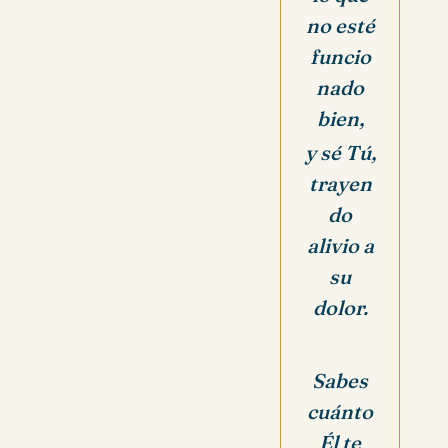
no esté
funcio
nado
bien,
y sé Tú,
trayen
do
alivio a
su
dolor.
Sabes
cuánto
Él te