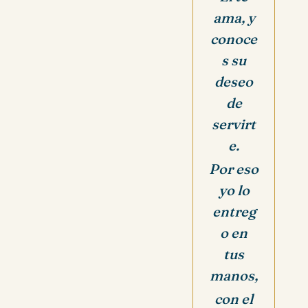
ama, y
conoce
s su
deseo
de
servirt
e.
Por eso
yo lo
entreg
o en
tus
manos,
con el