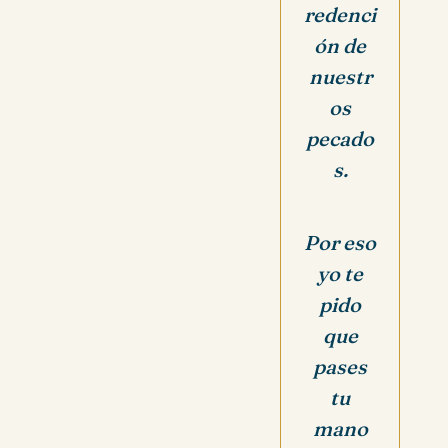
redenci
ón de
nuestr
os
pecado
s.
Por eso
yo te
pido
que
pases
tu
mano