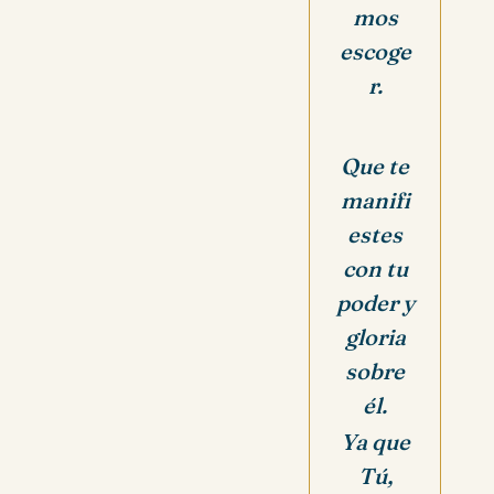
mos
escoge
r.
Que te
manifi
estes
con tu
poder y
gloria
sobre
él.
Ya que
Tú,