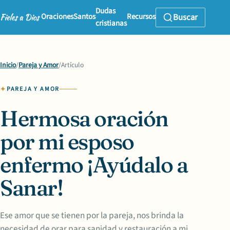
Dudas
Oraciones
Santos
Recursos
Buscar
cristianas
Inicio
/
Pareja y Amor
/
Artículo
PAREJA Y AMOR
Hermosa oración
por mi esposo
enfermo ¡Ayúdalo a
Sanar!
Ese amor que se tienen por la pareja, nos brinda la
necesidad de orar para sanidad y restauración a mi