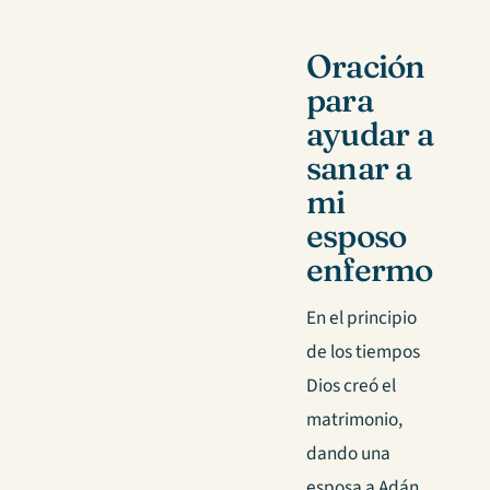
Oración
para
ayudar a
sanar a
mi
esposo
enfermo
En el principio
de los tiempos
Dios creó el
matrimonio,
dando una
esposa a Adán.