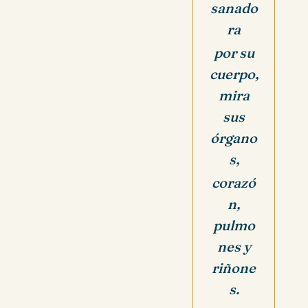
sanado
ra
por su
cuerpo,
mira
sus
órgano
s,
corazó
n,
pulmo
nes y
riñone
s.