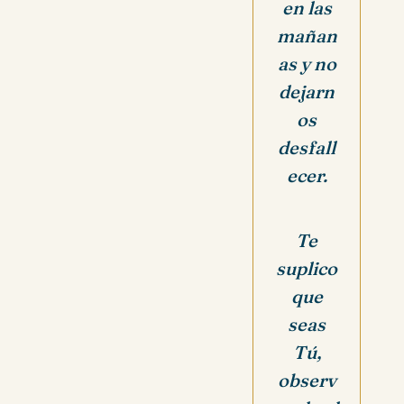
en las
mañan
as
y no
dejarn
os
desfall
ecer.
Te
suplico
que
seas
Tú,
observ