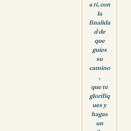
a ti, con
la
finalida
d de
que
guíes
su
camino
,
que te
glorifiq
ues y
hagas
un