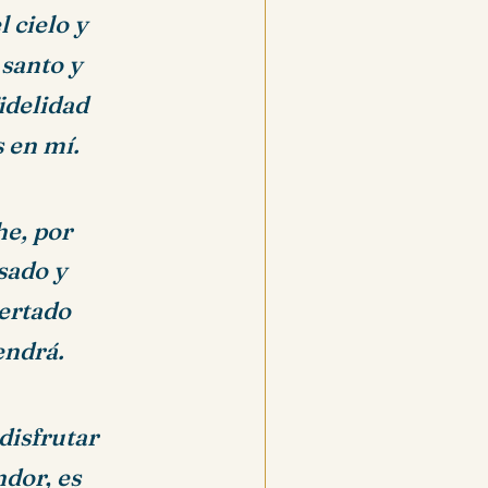
 cielo y
 santo y
fidelidad
 en mí.
he, por
sado y
ertado
endrá.
disfrutar
dor, es