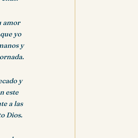
tu amor
 que yo
rmanos y
jornada.
ecado y
n este
e a las
to Dios.