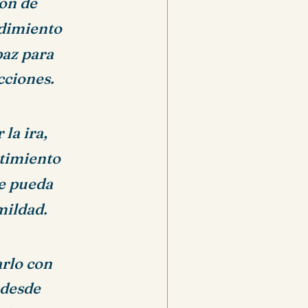
on de
ndimiento
paz para
cciones.
la ira,
ntimiento
e pueda
mildad.
arlo con
 desde