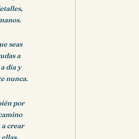
etalles,
 manos.
ue seas
yudas a
a día y
te nunca.
bién por
 camino
 a crear
ellas.