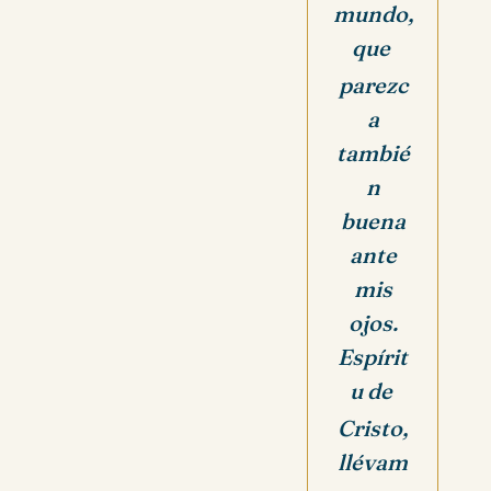
mundo,
que
parezc
a
tambié
n
buena
ante
mis
ojos.
Espírit
u de
Cristo,
llévam