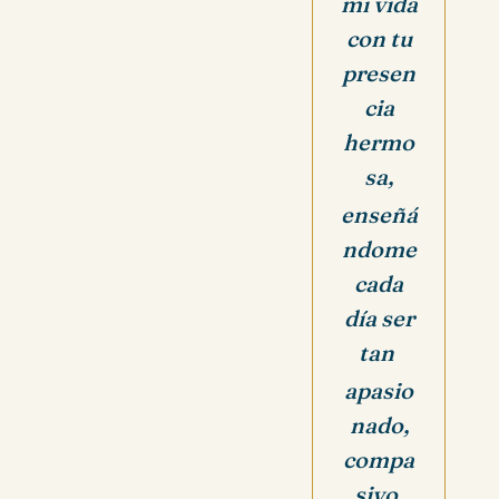
mi vida
con tu
presen
cia
hermo
sa,
enseñá
ndome
cada
día ser
tan
apasio
nado,
compa
sivo,