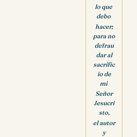
lo que
debo
hacer;
para no
defrau
dar al
sacrific
io de
mi
Señor
Jesucri
sto,
el autor
y