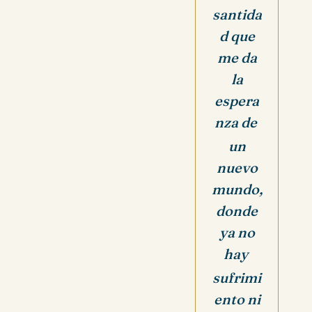
santida
d que
me da
la
espera
nza de
un
nuevo
mundo,
donde
ya no
hay
sufrimi
ento ni