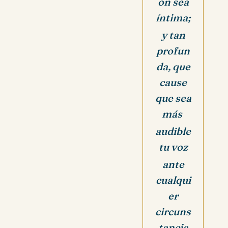
ón sea
íntima;
y tan
profun
da, que
cause
que sea
más
audible
tu voz
ante
cualqui
er
circuns
tancia