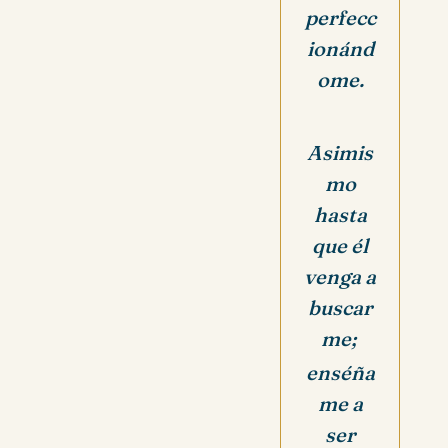
perfecc
ionánd
ome.
Asimis
mo
hasta
que él
venga a
buscar
me;
enséña
me a
ser