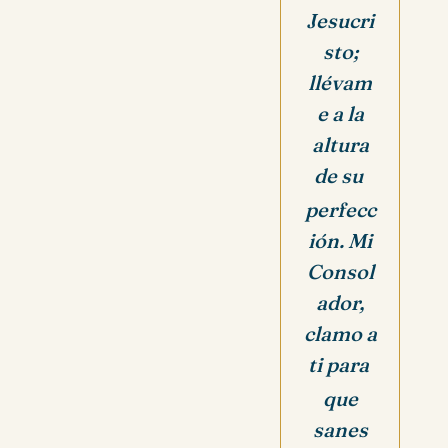
Jesucri
sto;
llévam
e a la
altura
de su
perfecc
ión. Mi
Consol
ador,
clamo a
ti para
que
sanes