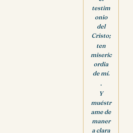
testim
onio
del
Cristo;
ten
miseric
ordia
de mí.
.
Y
muéstr
ame de
maner
a clara