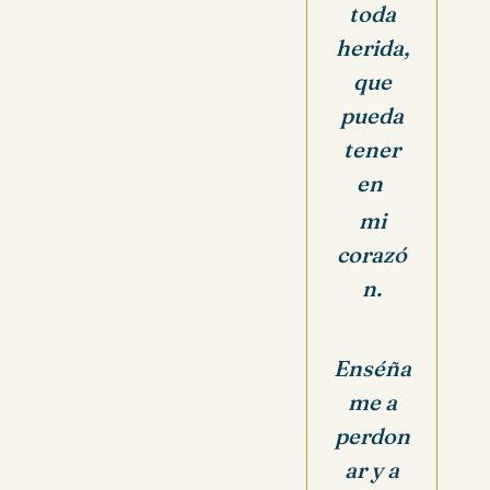
toda
herida,
que
pueda
tener
en
mi
corazó
n.
Enséña
me a
perdon
ar y a