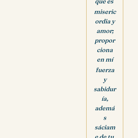
que es
miseric
ordia y
amor;
propor
ciona
en mí
fuerza
y
sabidur
ía,
ademá
s
sáciam
e de tu