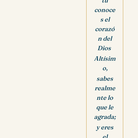
tú
conoce
s el
corazó
n del
Dios
Altísim
o,
sabes
realme
nte lo
que le
agrada;
y eres
el