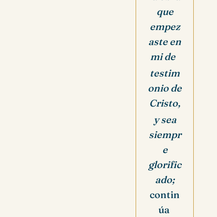
que
empez
aste en
mi de
testim
onio de
Cristo,
y sea
siempr
e
glorific
ado;
contin
úa