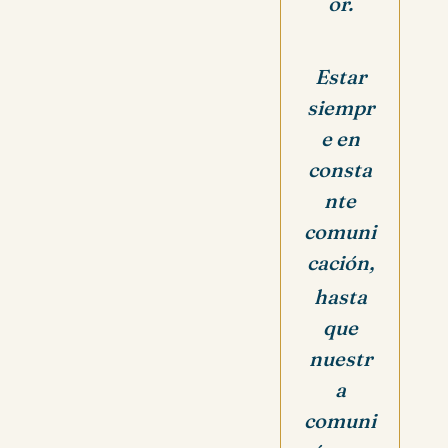
or.
Estar
siempr
e en
consta
nte
comuni
cación,
hasta
que
nuestr
a
comuni