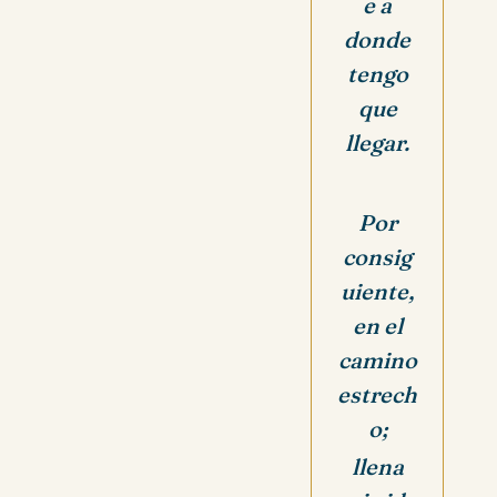
e a
donde
tengo
que
llegar.
Por
consig
uiente,
en el
camino
estrech
o;
llena