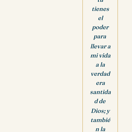
tienes
el
poder
para
llevar a
mi vida
a la
verdad
era
santida
d de
Dios; y
tambié
n la