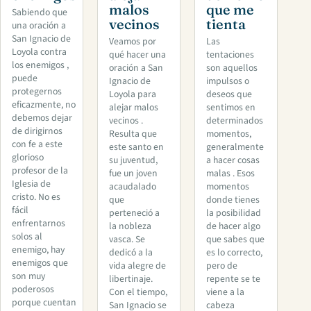
malos
que me
Sabiendo que
vecinos
tienta
una oración a
San Ignacio de
Veamos por
Las
Loyola contra
qué hacer una
tentaciones
los enemigos ,
oración a San
son aquellos
puede
Ignacio de
impulsos o
protegernos
Loyola para
deseos que
eficazmente, no
alejar malos
sentimos en
debemos dejar
vecinos .
determinados
de dirigirnos
Resulta que
momentos,
con fe a este
este santo en
generalmente
glorioso
su juventud,
a hacer cosas
profesor de la
fue un joven
malas . Esos
Iglesia de
acaudalado
momentos
cristo. No es
que
donde tienes
fácil
perteneció a
la posibilidad
enfrentarnos
la nobleza
de hacer algo
solos al
vasca. Se
que sabes que
enemigo, hay
dedicó a la
es lo correcto,
enemigos que
vida alegre de
pero de
son muy
libertinaje.
repente se te
poderosos
Con el tiempo,
viene a la
porque cuentan
San Ignacio se
cabeza