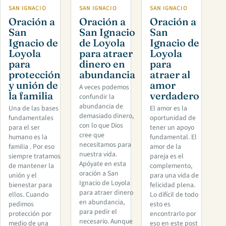
SAN IGNACIO
SAN IGNACIO
SAN IGNACIO
Oración a
Oración a
Oración a
San
San Ignacio
San
Ignacio de
de Loyola
Ignacio de
Loyola
para atraer
Loyola
para
dinero en
para
protección
abundancia
atraer al
y unión de
amor
A veces podemos
la familia
verdadero
confundir la
abundancia de
Una de las bases
El amor es la
demasiado dinero,
fundamentales
oportunidad de
con lo que Dios
para el ser
tener un apoyo
cree que
humano es la
fundamental. El
necesitamos para
familia . Por eso
amor de la
nuestra vida.
siempre tratamos
pareja es el
Apóyate en esta
de mantener la
complemento,
oración a San
unión y el
para una vida de
Ignacio de Loyola
bienestar para
felicidad plena.
para atraer dinero
ellos. Cuando
Lo difícil de todo
en abundancia,
pedimos
esto es
para pedir el
protección por
encontrarlo por
necesario. Aunque
medio de una
eso en este post