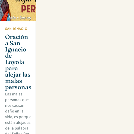
SAN IGNACIO
Oración
a San
Ignacio
de
Loyola
para
alejar las
malas
personas
Las malas
personas que
nos causan
daño en la
vida, es porque
están alejadas
de la palabra