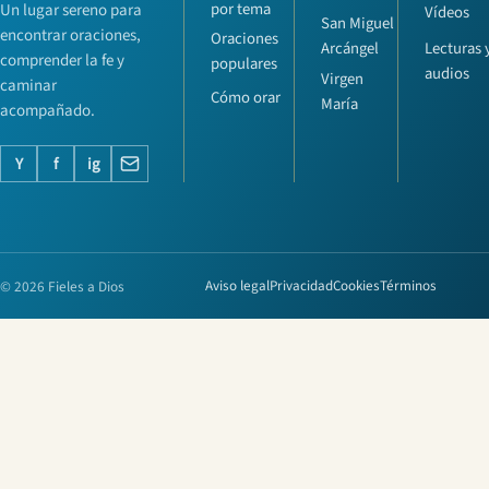
por tema
Un lugar sereno para
Vídeos
San Miguel
encontrar oraciones,
Oraciones
Lecturas 
Arcángel
comprender la fe y
populares
audios
Virgen
caminar
Cómo orar
María
acompañado.
Y
f
ig
© 2026 Fieles a Dios
Aviso legal
Privacidad
Cookies
Términos