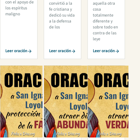
con el apoyo de
convirtió a la
aquella otra
los espíritus
fe cristiana y
cosa
maligno
dedicó su vida
totalmente
a la defensa
diferente y
de los
sobre todo en
contra de las
leye
Leer oración
Leer oración
Leer oración