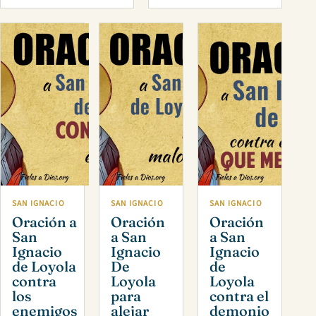
SAN IGNACIO
SAN IGNACIO
SAN IGNACIO
Oración a
Oración
Oración
San
a San
a San
Ignacio
Ignacio
Ignacio
de Loyola
De
de
contra
Loyola
Loyola
los
para
contra el
enemigos
alejar
demonio