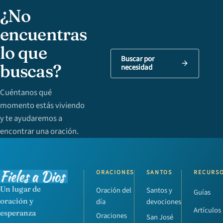
¿No
encuentras
lo que
Buscar por
buscas?
necesidad
Cuéntanos qué
momento estás viviendo
y te ayudaremos a
encontrar una oración.
ORACIONES
SANTOS
RECURS
Un lugar de
Oración del
Santos y
Guías
oración y
día
devociones
Artículos
esperanza
Oraciones
San José