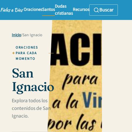
Dudas
Oraciones
Santos
Recursos
Buscar
cristianas
Inicio
/
San Ignacio
ORACIONES
PARA CADA
MOMENTO
San
Ignacio
Explora todos los
contenidos de San
Ignacio.