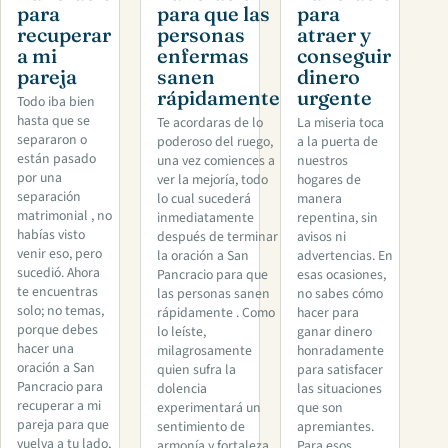
para
para que las
para
recuperar
personas
atraer y
a mi
enfermas
conseguir
pareja
sanen
dinero
rápidamente
urgente
Todo iba bien
hasta que se
Te acordaras de lo
La miseria toca
separaron o
poderoso del ruego,
a la puerta de
están pasado
una vez comiences a
nuestros
por una
ver la mejoría, todo
hogares de
separación
lo cual sucederá
manera
matrimonial , no
inmediatamente
repentina, sin
habías visto
después de terminar
avisos ni
venir eso, pero
la oración a San
advertencias. En
sucedió. Ahora
Pancracio para que
esas ocasiones,
te encuentras
las personas sanen
no sabes cómo
solo; no temas,
rápidamente . Como
hacer para
porque debes
lo leíste,
ganar dinero
hacer una
milagrosamente
honradamente
oración a San
quien sufra la
para satisfacer
Pancracio para
dolencia
las situaciones
recuperar a mi
experimentará un
que son
pareja para que
sentimiento de
apremiantes.
vuelva a tu lado,
armonía y fortaleza.
Para esos