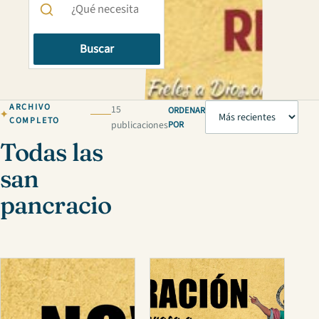
Buscar
ARCHIVO
15
ORDENAR
COMPLETO
publicaciones
POR
Todas las
san
pancracio