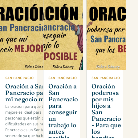
SAN PANCRACIO
SAN PANCRACIO
SAN PANCRACIO
Oración a San
Oración a
Oración
Pancracio para que
San
poderosa
mi negocio mejore
Pancracio
por mis
para
hijos a
La oración para que tu negocio
conseguir
San
mejore es ideal para aquellas
un
Pancracio
personas que están presentando
trabajo lo
- Para que
dificultades en sus negocios. San
Pancracio es un Santo muy
antes
los
venerado ya que ha hecho
posible
bendiga