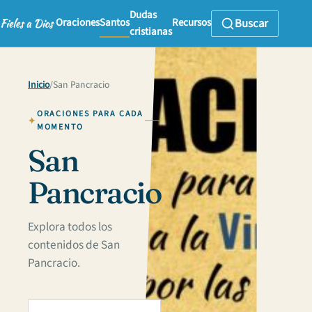
Dudas
Oraciones
Santos
Recursos
Buscar
cristianas
Inicio
/
San Pancracio
ORACIONES PARA CADA
MOMENTO
San
Pancracio
Explora todos los
contenidos de San
Pancracio.