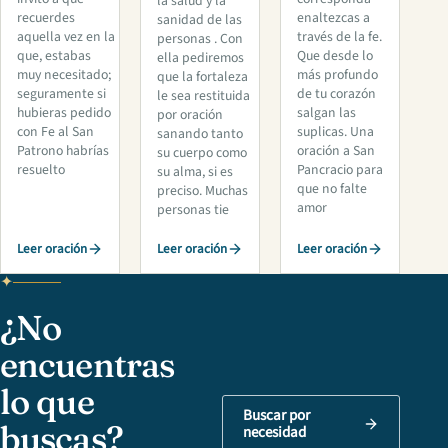
la salud y la
recuerdes
enaltezcas a
sanidad de las
aquella vez en la
través de la fe.
personas . Con
que, estabas
Que desde lo
ella pediremos
muy necesitado;
más profundo
que la fortaleza
seguramente si
de tu corazón
le sea restituida
hubieras pedido
salgan las
por oración
con Fe al San
suplicas. Una
sanando tanto
Patrono habrías
oración a San
su cuerpo como
resuelto
Pancracio para
su alma, si es
que no falte
preciso. Muchas
amor
personas tie
Leer oración
Leer oración
Leer oración
¿No
encuentras
lo que
Buscar por
buscas?
necesidad