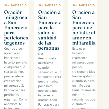
SAN PANCRACIO
SAN PANCRACIO
SAN PANCRACIO
Oración
Oración a
Oración a
milagrosa
San
San
a San
Pancracio
Pancracio
Pancracio
para la
para que
para
salud y
no falte el
peticiones
sanidad
amor en
urgentes
de las
mi familia
personas
Cuando algo
Este es un
apremia es
Patrono
Nos
importante
realmente
desconsuela
hacerlo, por ello
milagroso , que
muchísimo
cualquiera que
por no
cuando
sea tu clamor,
traicionar a Dios
sabemos que un
puedes elevar
fue decapitado,
ser querido esta
esta oración
cuando solo era
quebrantado,
milagrosa a San
un niño pues
por eso es
Pancracio para
tenía 15 años de
oportuno que
peticiones
edad. Te
hagas esta
urgentes . Como
recomiendo que
oración a San
anécdota, te
cuando te
Pancracio para
invito a que
corresponda