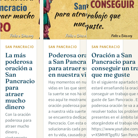
SAN PANCRACIO
SAN PANCRACIO
SAN PANCRACIO
La más
Poderosa oración
Oración a San
poderosa
a San Pancracio
Pancracio para
oración a
para atraer suerte
conseguir un tr
San
en nuestra vida
que me guste
Pancracio
Hay momentos en nuestras
En el siguiente apartado 
para
vidas en las que sentimos que
estaré enseñando la orac
atraer
la suerte se nos ha ido, por
conseguir un trabajo que
mucho
eso aquí te mostramos una
guste de San Pancracio . E
oración poderosa para atraer
poderosa oración te va a 
dinero
a nuestra vida suerte, la cual
resolver todos los probl
Con la oración
se encuentra dedicada a San
presentes en el ámbito la
poderosa para
Pancracio. Con esta oración
otorgándote el trabajo ide
atraer mucho
solucionarás cada problema
https://www.youtube.com
dinero ,
en tu vida, causado por la
v=XSMHRTgqflU San Pancr