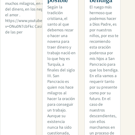
muchos milagros, en el ámbito
Según la
El ruego más
del dinero, en los negocios o en
tradición
hermoso que
el amor .
cristiana, el
podemos hacer
https://www.youtube.com/watch?
santo al que
a Dios Padre, es
v=ONu0N7cbFkc Casi la mayoría
debemos rezar
por nuestros
de las per
o hacer una
niños, por eso te
novena para
recomiendo
traer dinero y
esta oración
trabajo nació en
poderosa por
lo que hoy es
mis hijos a San
Turquía, a
Pancracio para
finales del siglo
que los bendiga.
III. San
En ella vamos a
Pancracio es
requerir tanto
quien nos hace
por su presente
milagros al
como por su
hacer la oración
futuro. En el
para conseguir
caso de
un trabajo.
nuestros
Aunque su
descendientes,
existencia
con ellos
nunca ha sido
marchamos en
cuestionada,
un proceso de