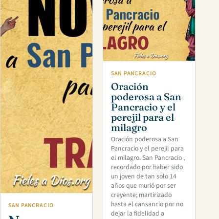
SAN PANCRACIO
Oración
poderosa a San
Pancracio y el
perejil para el
milagro
Oración poderosa a San
Pancracio y el perejil para
el milagro. San Pancracio ,
recordado por haber sido
un joven de tan solo 14
años que murió por ser
creyente; martirizado
hasta el cansancio por no
SAN PANCRACIO
dejar la fidelidad a