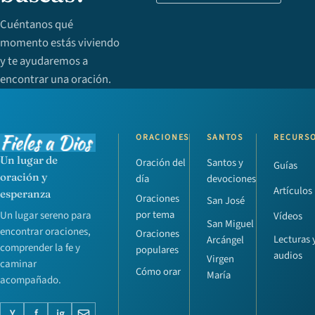
Cuéntanos qué
momento estás viviendo
y te ayudaremos a
encontrar una oración.
ORACIONES
SANTOS
RECURS
Un lugar de
Oración del
Santos y
Guías
oración y
día
devociones
Artículos
esperanza
Oraciones
San José
por tema
Un lugar sereno para
Vídeos
San Miguel
encontrar oraciones,
Oraciones
Lecturas 
Arcángel
comprender la fe y
populares
audios
Virgen
caminar
Cómo orar
María
acompañado.
Y
f
ig