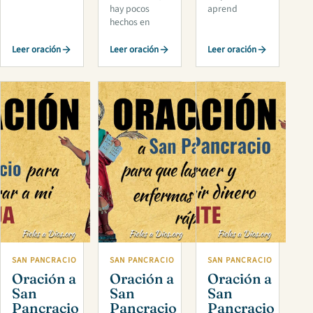
hay pocos
aprend
hechos en
Leer oración
Leer oración
Leer oración
SAN PANCRACIO
SAN PANCRACIO
SAN PANCRACIO
Oración a
Oración a
Oración a
San
San
San
Pancracio
Pancracio
Pancracio