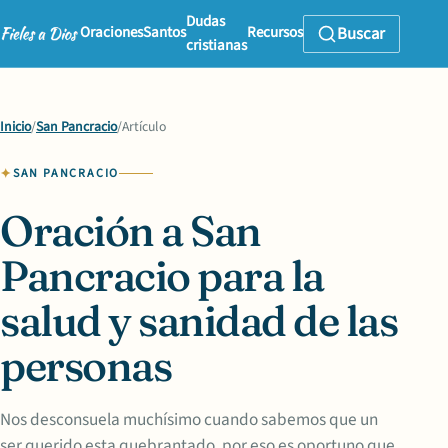
Dudas
Oraciones
Santos
Recursos
Buscar
cristianas
Inicio
/
San Pancracio
/
Artículo
SAN PANCRACIO
Oración a San
Pancracio para la
salud y sanidad de las
personas
Nos desconsuela muchísimo cuando sabemos que un
ser querido esta quebrantado, por eso es oportuno que