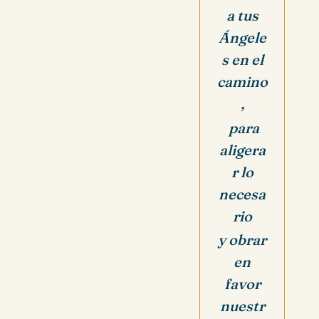
a tus
Ángele
s en el
camino
,
para
aligera
r lo
necesa
rio
y obrar
en
favor
nuestr