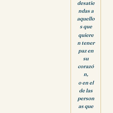
desatie
ndas a
aquello
s que
quiere
n tener
paz en
su
corazó
n,
o en el
de las
person
as que