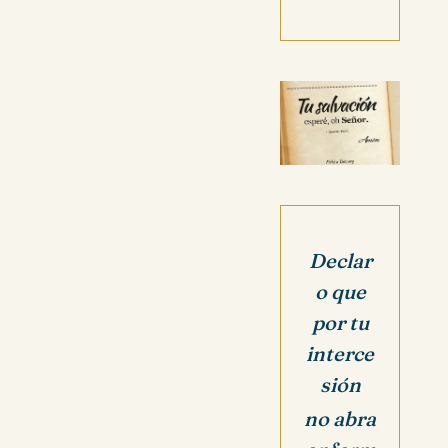
Declar
o que
por tu
interce
sión
no abra