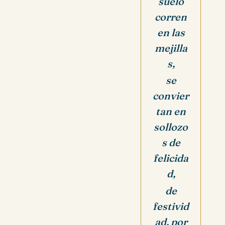
suelo
corren
en las
mejilla
s,
se
convier
tan en
sollozo
s de
felicida
d,
de
festivid
ad,
por