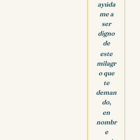
ayúda
me a
ser
digno
de
este
milagr
o que
te
deman
do,
en
nombr
e