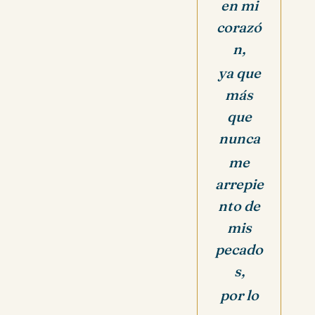
en mi
corazó
n,
ya que
más
que
nunca
me
arrepie
nto de
mis
pecado
s,
por lo