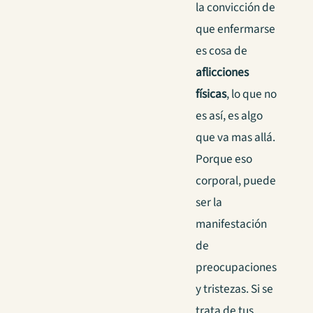
la convicción de
que enfermarse
es cosa de
aflicciones
físicas
, lo que no
es así, es algo
que va mas allá.
Porque eso
corporal, puede
ser la
manifestación
de
preocupaciones
y tristezas. Si se
trata de tus