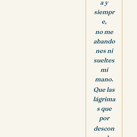
a y
siempr
e,
no me
abando
nes ni
sueltes
mi
mano.
Que las
lágrima
s que
por
descon