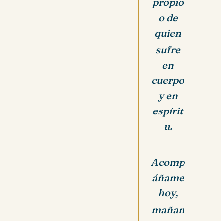
propio
o de
quien
sufre
en
cuerpo
y en
espírit
u.
Acomp
áñame
hoy,
mañan