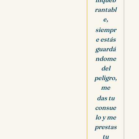
rantabl
e,
siempr
e estás
guardá
ndome
del
peligro,
me
das tu
consue
lo y me
prestas
tu