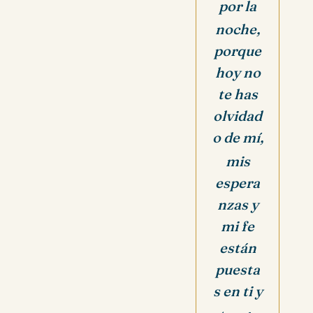
por la
noche,
porque
hoy no
te has
olvidad
o de mí,
mis
espera
nzas y
mi fe
están
puesta
s en ti y