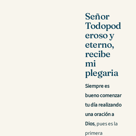
Señor
Todopod
eroso y
eterno,
recibe
mi
plegaria
Siempre es
bueno comenzar
tu día realizando
una oración a
Dios
, pues es la
primera