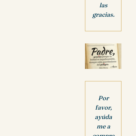
las
gracias.
Por
favor,
ayúda
me a
compre