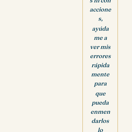
s ni con
accione
s,
ayúda
me a
ver mis
errores
rápida
mente
para
que
pueda
enmen
darlos
lo