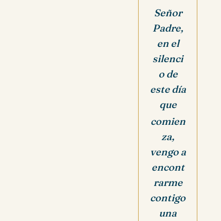
Señor
Padre,
en el
silenci
o de
este día
que
comien
za,
vengo a
encont
rarme
contigo
una