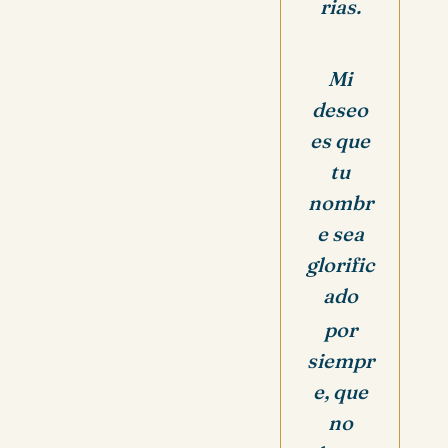
rias.
Mi
deseo
es que
tu
nombr
e sea
glorific
ado
por
siempr
e, que
no