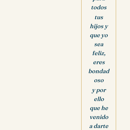
todos
tus
hijos y
que yo
sea
feliz,
eres
bondad
oso
y por
ello
que he
venido
a darte