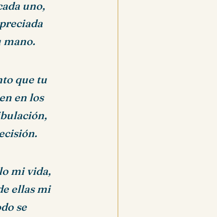
cada uno,
 preciada
u mano.
nto que tu
en en los
bulación,
ecisión.
lo mi vida,
de ellas mi
odo se