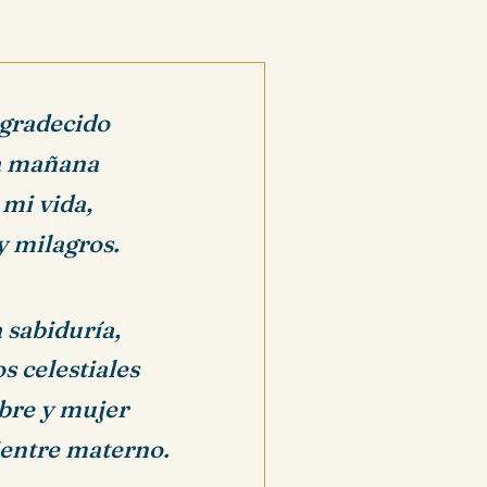
agradecido
da mañana
mi vida,
y milagros.
a sabiduría,
s celestiales
bre y mujer
ientre materno.