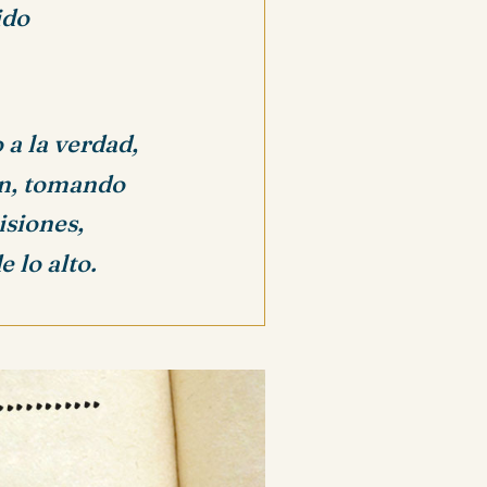
ido
 a la verdad,
en, tomando
isiones,
 lo alto.