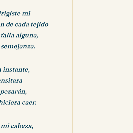
rigiste mi
n de cada tejido
falla alguna,
y semejanza.
 instante,
ansitara
opezarán,
iciera caer.
 mi cabeza,