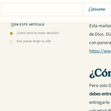
Escuchar
EN ESTE ARTÍCULO
Esta mañana
¿Cómo tomo la mejor decisión?
de Dios. D
Dios puede dirigir tu vida
con panor
https://w
¿Cóm
Pero solo D
debes entr
entregarle 
voluntad d