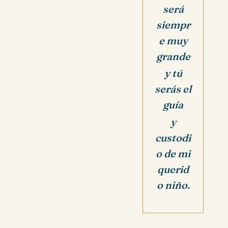
será
siempr
e muy
grande
y tú
serás el
guía
y
custodi
o de mi
querid
o niño.