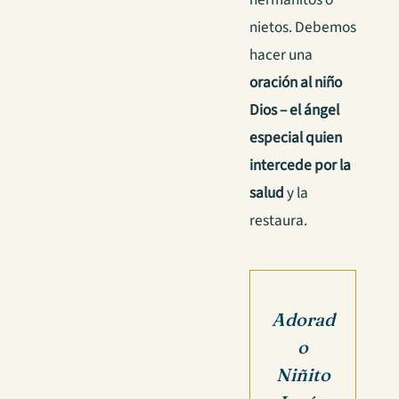
nietos. Debemos
hacer una
oración al niño
Dios – el ángel
especial quien
intercede por la
salud
y la
restaura.
Adorad
o
Niñito