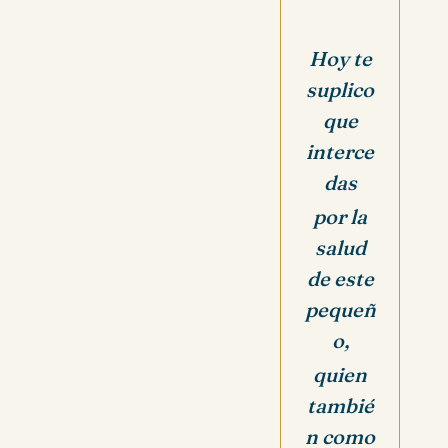
Hoy te
suplico
que
interce
das
por la
salud
de este
pequeñ
o,
quien
tambié
n como