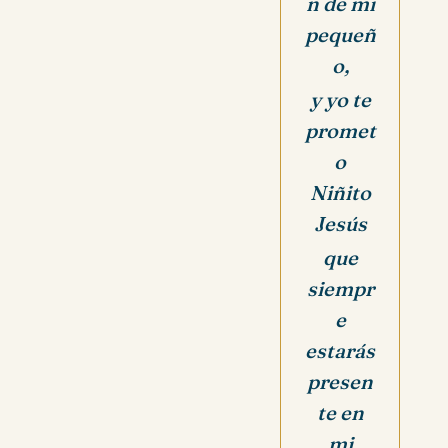
n de mi
pequeñ
o,
y yo te
promet
o
Niñito
Jesús
que
siempr
e
estarás
presen
te en
mi