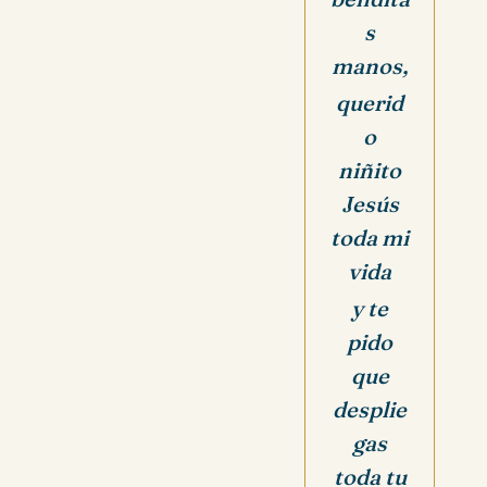
s
manos,
querid
o
niñito
Jesús
toda mi
vida
y te
pido
que
desplie
gas
toda tu