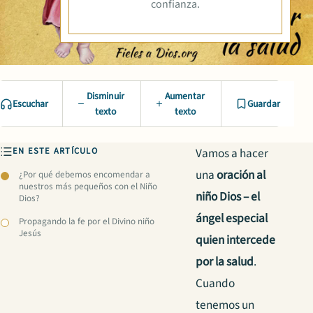
confianza.
Disminuir
Aumentar
Escuchar
Guardar
texto
texto
EN ESTE ARTÍCULO
Vamos a hacer
una
oración al
¿Por qué debemos encomendar a
nuestros más pequeños con el Niño
niño Dios – el
Dios?
ángel especial
Propagando la fe por el Divino niño
Jesús
quien intercede
por la salud
.
Cuando
tenemos un