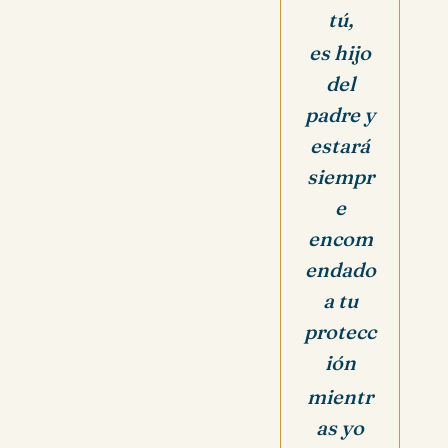
tú,
es hijo
del
padre y
estará
siempr
e
encom
endado
a tu
protecc
ión
mientr
as yo