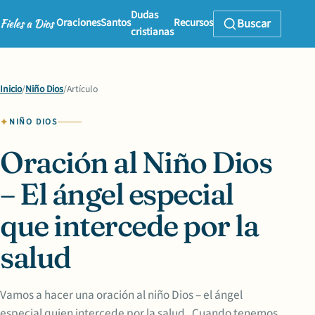
Dudas
Oraciones
Santos
Recursos
Buscar
cristianas
Inicio
/
Niño Dios
/
Artículo
NIÑO DIOS
Oración al Niño Dios
– El ángel especial
que intercede por la
salud
Vamos a hacer una oración al niño Dios – el ángel
especial quien intercede por la salud . Cuando tenemos