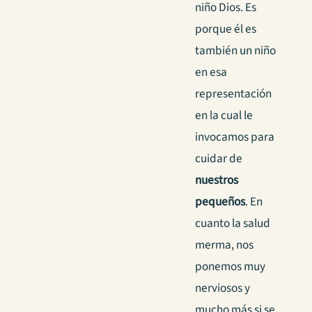
niño Dios. Es
porque él es
también un niño
en esa
representación
en la cual le
invocamos para
cuidar de
nuestros
pequeños
. En
cuanto la salud
merma, nos
ponemos muy
nerviosos y
mucho más si se