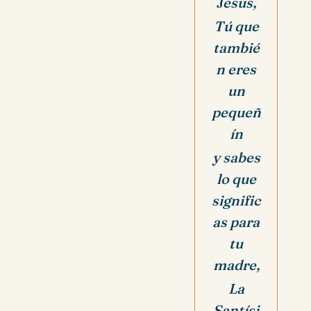
Jesús,
Tú que
tambié
n eres
un
pequeñ
ín
y sabes
lo que
signific
as para
tu
madre,
La
Santísi