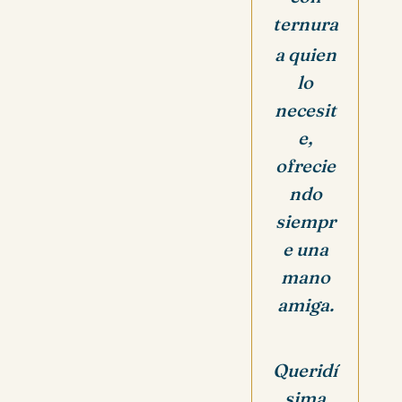
ternura
a quien
lo
necesit
e,
ofrecie
ndo
siempr
e una
mano
amiga.
Queridí
sima