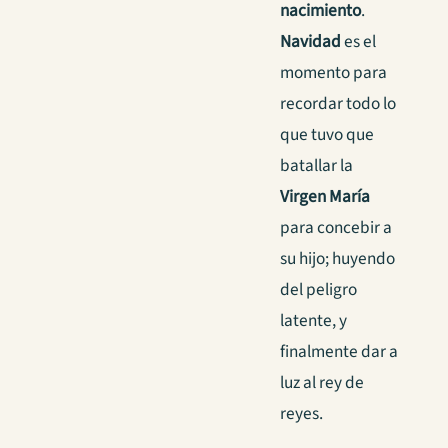
nacimiento
.
Navidad
es el
momento para
recordar todo lo
que tuvo que
batallar la
Virgen María
para concebir a
su hijo; huyendo
del peligro
latente, y
finalmente dar a
luz al rey de
reyes.