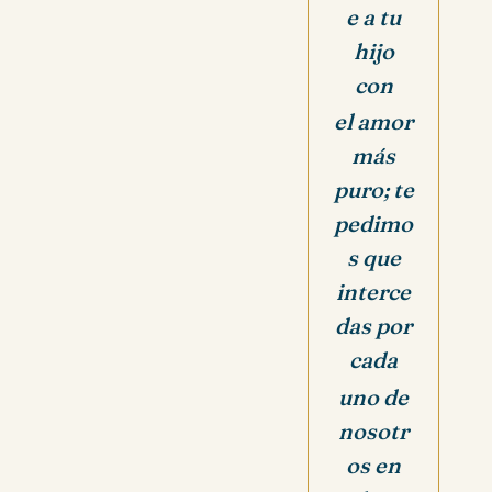
e a tu
hijo
con
el amor
más
puro; te
pedimo
s que
interce
das por
cada
uno de
nosotr
os en