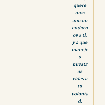
quere
mos
encom
endarn
os a ti,
y a que
maneje
s
nuestr
as
vidas a
tu
volunta
d,