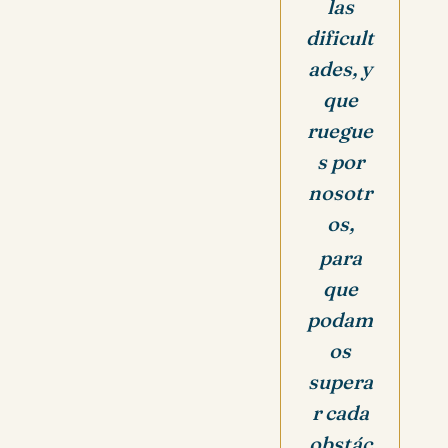
las
dificult
ades, y
que
ruegue
s por
nosotr
os,
para
que
podam
os
supera
r cada
obstác