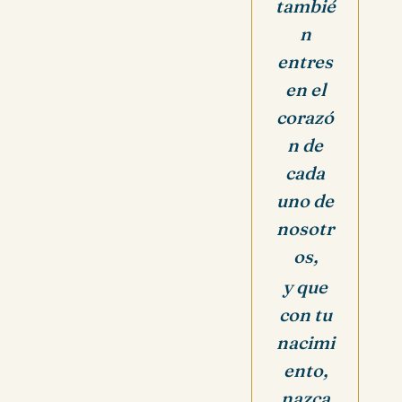
tambié
n
entres
en el
corazó
n de
cada
uno de
nosotr
os,
y que
con tu
nacimi
ento,
nazca