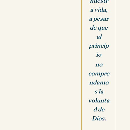
nuestr
a vida,
a pesar
de que
al
princip
io
no
compre
ndamo
s la
volunta
d de
Dios.