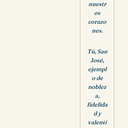
nuestr
os
corazo
nes.
Tú, San
José,
ejempl
o de
noblez
a,
fidelida
d y
valentí