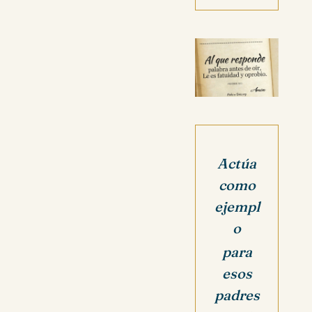
Actúa
como
ejempl
o
para
esos
padres