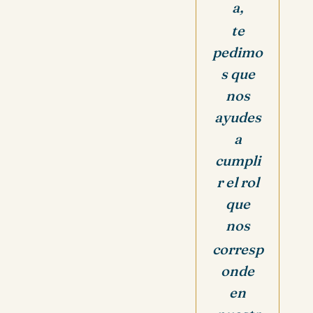
a,
te
pedimo
s que
nos
ayudes
a
cumpli
r el rol
que
nos
corresp
onde
en