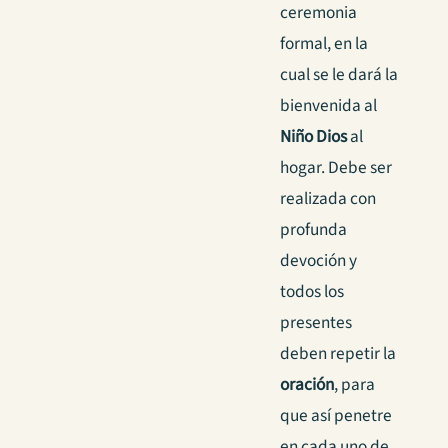
ceremonia
formal, en la
cual se le dará la
bienvenida al
Niño Dios
al
hogar. Debe ser
realizada con
profunda
devoción y
todos los
presentes
deben repetir la
oración
, para
que así penetre
en cada uno de