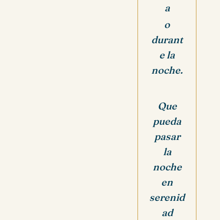
a
o
durant
e la
noche.
Que
pueda
pasar
la
noche
en
serenid
ad