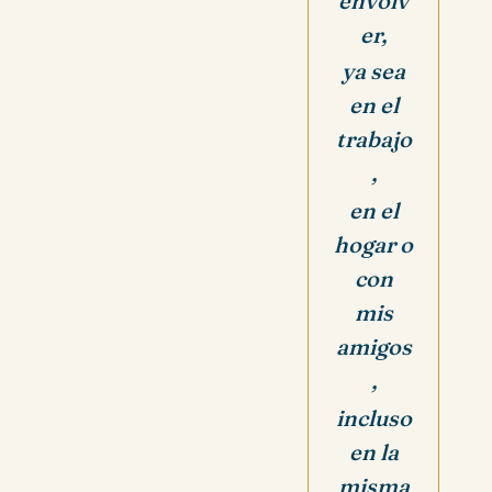
envolv
er,
ya sea
en el
trabajo
,
en el
hogar o
con
mis
amigos
,
incluso
en la
misma