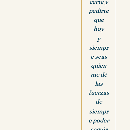
certe y
pedirte
que
hoy
y
siempr
e seas
quien
me dé
las
fuerzas
de
siempr
e poder
seguir