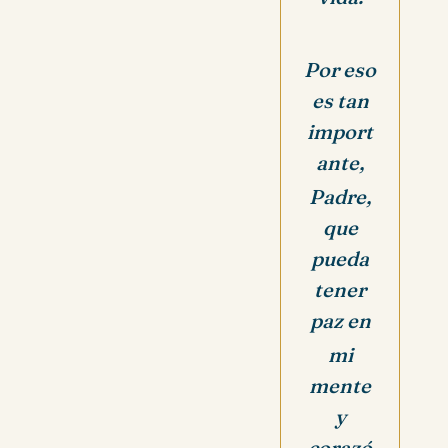
Por eso
es tan
import
ante,
Padre,
que
pueda
tener
paz en
mi
mente
y
corazó