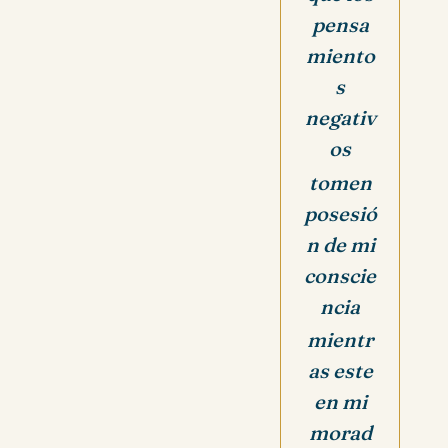
pensa
miento
s
negativ
os
tomen
posesió
n de mi
conscie
ncia
mientr
as este
en mi
morad