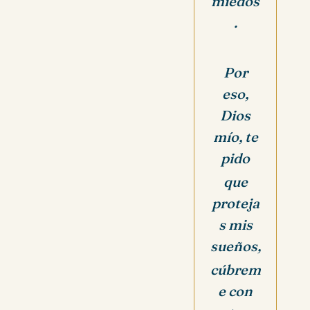
miedos
.
Por
eso,
Dios
mío, te
pido
que
proteja
s mis
sueños,
cúbrem
e con