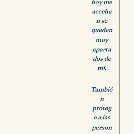
hoy me
acecha
n
se
queden
muy
aparta
dos de
mí.
Tambié
n
proteg
e a las
person