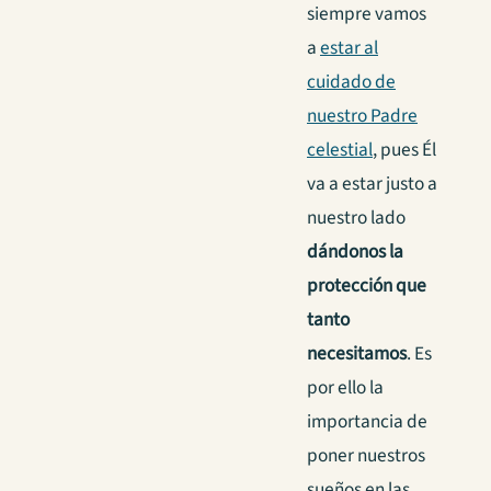
siempre vamos
a
estar al
cuidado de
nuestro Padre
celestial
, pues Él
va a estar justo a
nuestro lado
dándonos la
protección que
tanto
necesitamos
. Es
por ello la
importancia de
poner nuestros
sueños en las