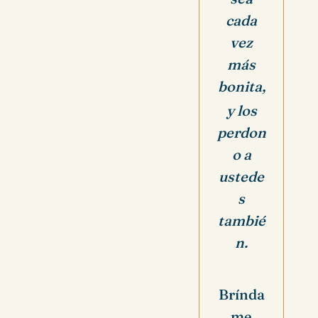
cada
vez
más
bonita,
y los
perdon
o a
ustede
s
tambié
n.
Brínda
me