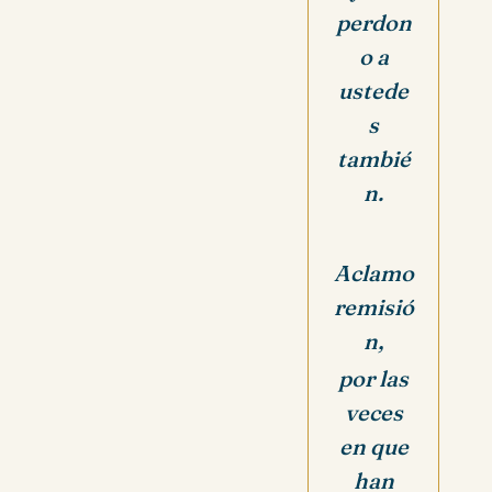
perdon
o a
ustede
s
tambié
n.
Aclamo
remisió
n,
p
or las
veces
en que
han