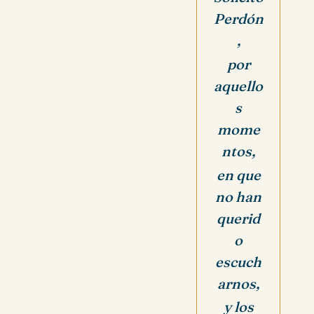
Perdón
,
por
aquello
s
mome
ntos,
en que
no han
querid
o
escuch
arnos,
y los