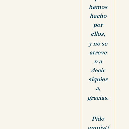
hemos
hecho
por
ellos,
y no se
atreve
n a
decir
siquier
a,
gracias.
Pido
amnistí