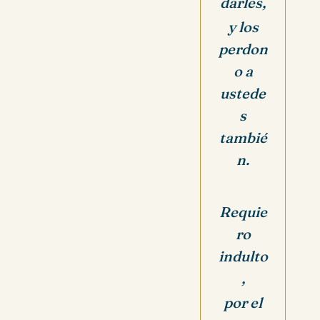
darles,
y los
perdon
o a
ustede
s
tambié
n.
Requie
ro
indulto
,
por el