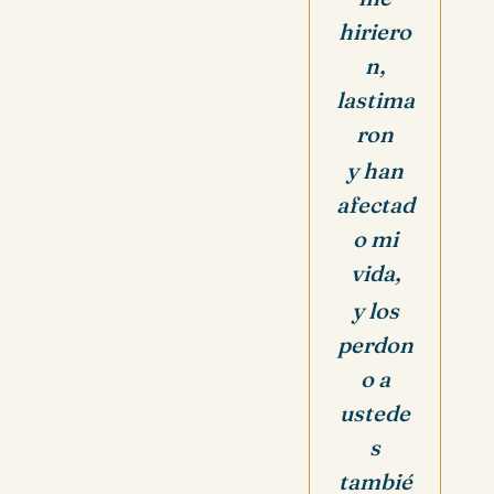
hiriero
n,
lastima
ron
y han
afectad
o mi
vida,
y los
perdon
o a
ustede
s
tambié