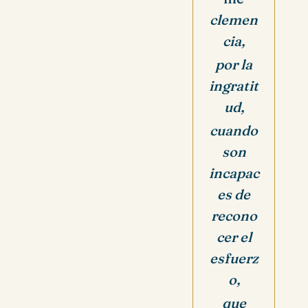
clemen
cia,
por la
ingratit
ud,
cuando
son
incapac
es de
recono
cer el
esfuerz
o,
que