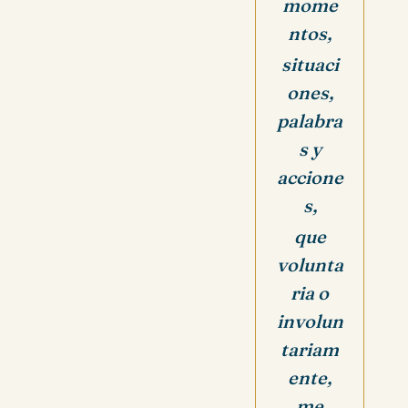
mome
ntos,
situaci
ones,
palabra
s y
accione
s,
que
volunta
ria o
involun
tariam
ente,
me