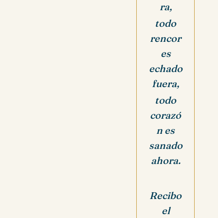
ra,
t
odo
rencor
es
echado
fuera,
todo
corazó
n es
sanado
ahora.
Recibo
el