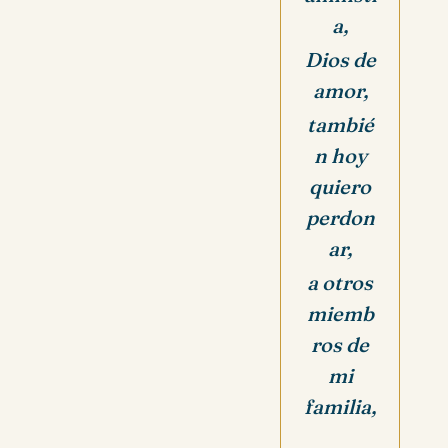
a,
Dios de
amor,
tambié
n hoy
quiero
perdon
ar,
a otros
miemb
ros de
mi
familia,