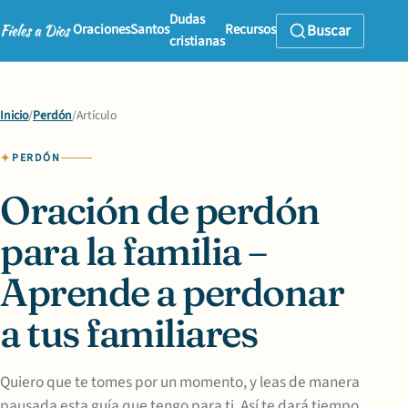
Dudas
Oraciones
Santos
Recursos
Buscar
cristianas
Inicio
/
Perdón
/
Artículo
PERDÓN
Oración de perdón
para la familia –
Aprende a perdonar
a tus familiares
Quiero que te tomes por un momento, y leas de manera
pausada esta guía que tengo para ti. Así te dará tiempo