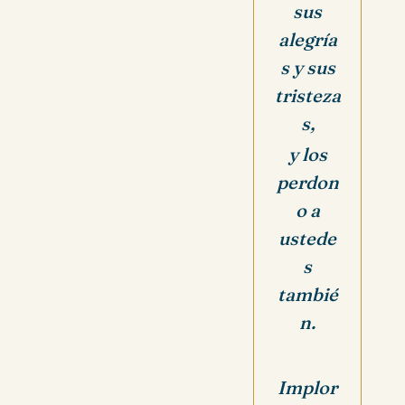
sus
alegría
s y sus
tristeza
s,
y los
perdon
o a
ustede
s
tambié
n.
Implor