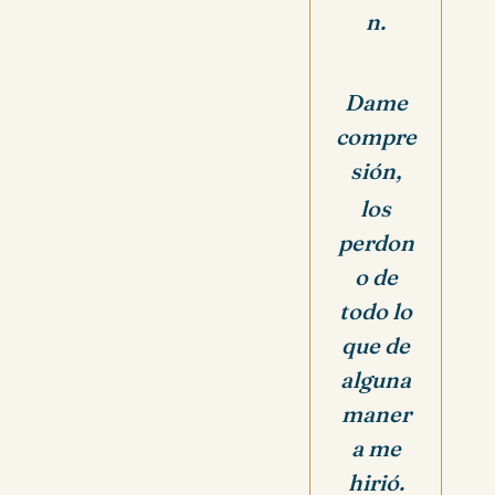
n.
Dame
compre
sión,
los
perdon
o de
todo lo
que de
alguna
maner
a me
hirió.