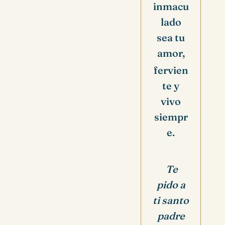
inmacu
lado
sea tu
amor,
fervien
te y
vivo
siempr
e.
Te
pido a
ti santo
padre