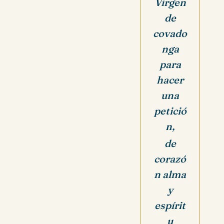
Virgen
de
covado
nga
para
hacer
una
petició
n,
de
corazó
n alma
y
espírit
u