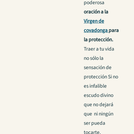
poderosa
oración a la
Virgen de
covadonga
para
la protección.
Traer a tu vida
no sólo la
sensación de
protección Si no
es infalible
escudo divino
que no dejará
que ni ningún
ser pueda
tocarte.