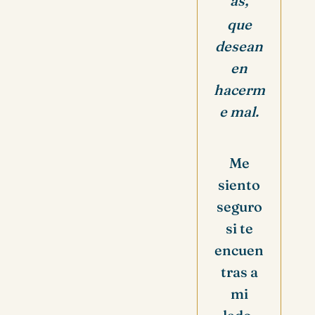
as,
que
desean
en
hacerm
e mal.
Me
siento
seguro
si te
encuen
tras a
mi