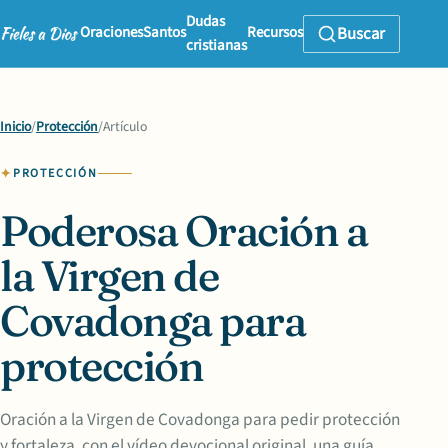
Dudas
Oraciones
Santos
Recursos
Buscar
cristianas
Inicio
/
Protección
/
Artículo
PROTECCIÓN
Poderosa Oración a
la Virgen de
Covadonga para
protección
Oración a la Virgen de Covadonga para pedir protección
y fortaleza, con el vídeo devocional original, una guía