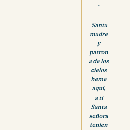
.
Santa
madre
y
patron
a de los
cielos
heme
aquí,
a tí
Santa
señora
tenien