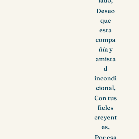
lado,
Deseo
que
esta
compa
ñía y
amista
d
incondi
cional,
Con tus
fieles
creyent
es,
Por esa