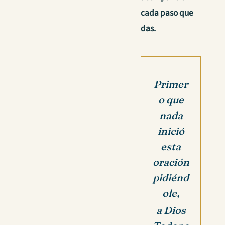
cada paso que
das.
Primer
o que
nada
inició
esta
oración
pidiénd
ole,
a Dios