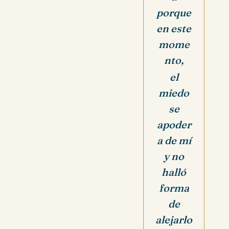
porque
en este
mome
nto,
el
miedo
se
apoder
a de mí
y no
halló
forma
de
alejarlo