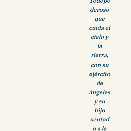
Todopo
deroso
que
cuida el
cielo y
la
tierra,
con su
ejército
de
ángeles
y su
hijo
sentad
o a la