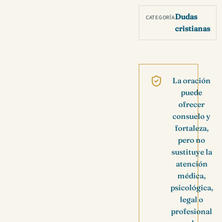
Dudas
CATEGORÍA
cristianas
La oración
puede
ofrecer
consuelo y
fortaleza,
pero no
sustituye la
atención
médica,
psicológica,
legal o
profesional