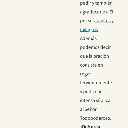
pedir y también
agradecerle a Él
por sus
favores y
milagros
.
Además
podemos decir
que la oración
consiste en
rogar
fervientemente
y pedir con
intensa súplica
al Señor
Todopoderoso
.
¿Qué es la