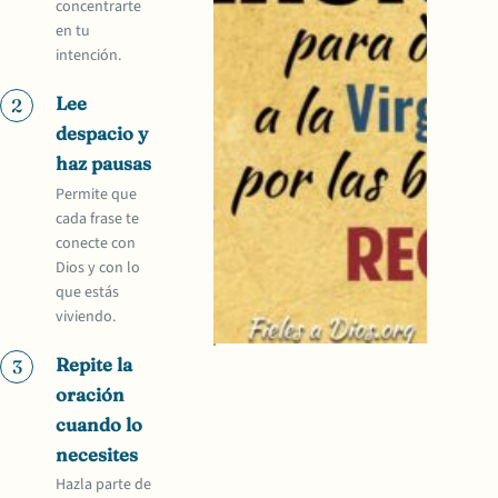
concentrarte
en tu
intención.
Lee
2
despacio y
haz pausas
Permite que
cada frase te
conecte con
Dios y con lo
que estás
viviendo.
Repite la
3
oración
cuando lo
necesites
Hazla parte de