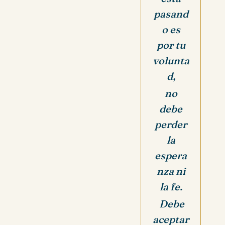
pasand
o es
por tu
volunta
d,
no
debe
perder
la
espera
nza ni
la fe.
Debe
aceptar