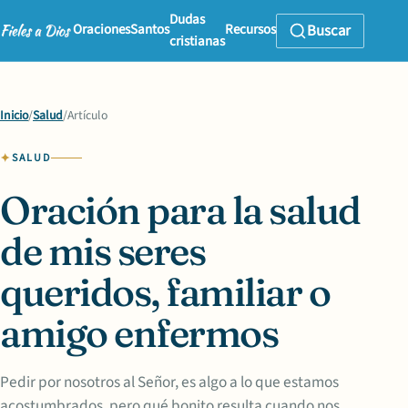
Dudas
Oraciones
Santos
Recursos
Buscar
cristianas
Inicio
/
Salud
/
Artículo
SALUD
Oración para la salud
de mis seres
queridos, familiar o
amigo enfermos
Pedir por nosotros al Señor, es algo a lo que estamos
acostumbrados, pero qué bonito resulta cuando nos