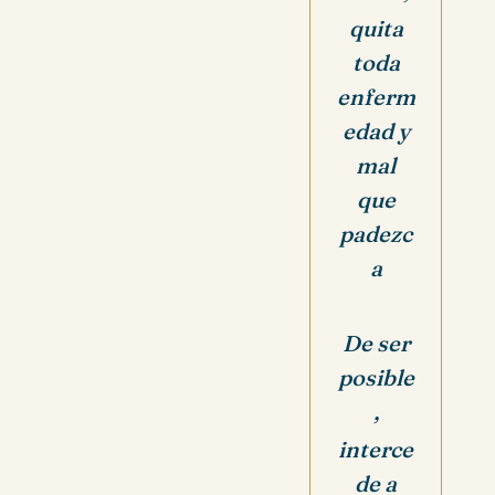
quita
toda
enferm
edad y
mal
que
padezc
a
De ser
posible
,
interce
de a