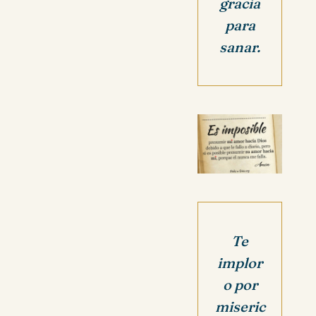
gracia
para
sanar.
Te
implor
o por
miseric