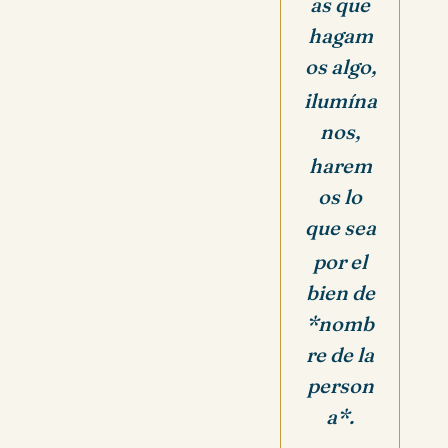
as que
hagam
os algo,
ilumína
nos,
harem
os lo
que sea
por el
bien de
*nomb
re de la
person
a*.