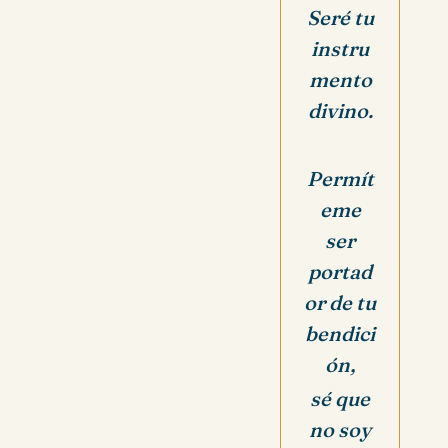
Seré tu
instru
mento
divino.
Permít
eme
ser
portad
or de tu
bendici
ón,
sé que
no soy