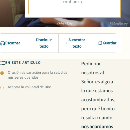
confianza.
Disminuir
Aumentar
Escuchar
Guardar
texto
texto
EN ESTE ARTÍCULO
Pedir por
nosotros al
Oración de sanación para la salud de
mis seres queridos
Señor, es algo a
Aceptar la voluntad de Dios
lo que estamos
acostumbrados,
pero qué bonito
resulta cuando
nos acordamos