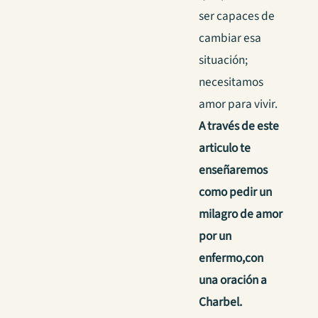
ser capaces de
cambiar esa
situación;
necesitamos
amor para vivir.
A través de este
articulo te
enseñaremos
como pedir un
milagro de amor
por un
enfermo,con
una oración a
Charbel.