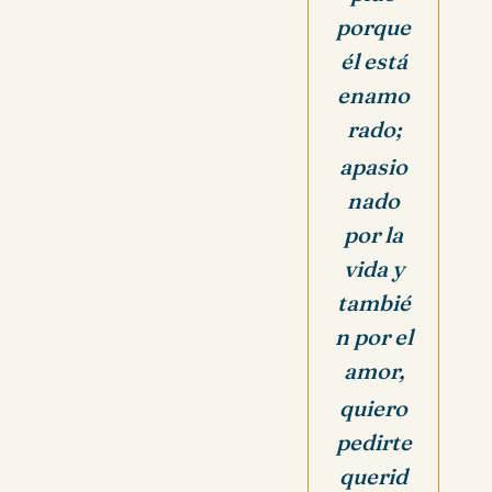
porque
él está
enamo
rado;
apasio
nado
por la
vida y
tambié
n por el
amor,
quiero
pedirte
querid