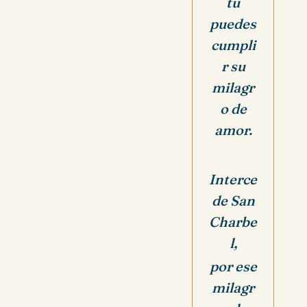
tu
puedes
cumpli
r su
milagr
o de
amor.
Interce
de San
Charbe
l,
por ese
milagr