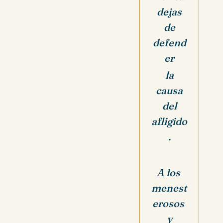
dejas
de
defend
er
la
causa
del
afligido
.
A los
menest
erosos
y