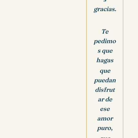
gracias.
Te
pedimo
s que
hagas
que
puedan
disfrut
ar de
ese
amor
puro,