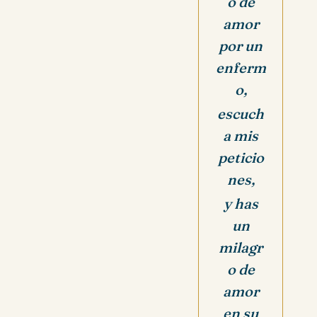
o de
amor
por un
enferm
o,
escuch
a mis
peticio
nes,
y has
un
milagr
o de
amor
en su