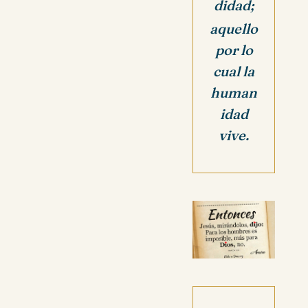
didad;
aquello
por lo
cual la
human
idad
vive.