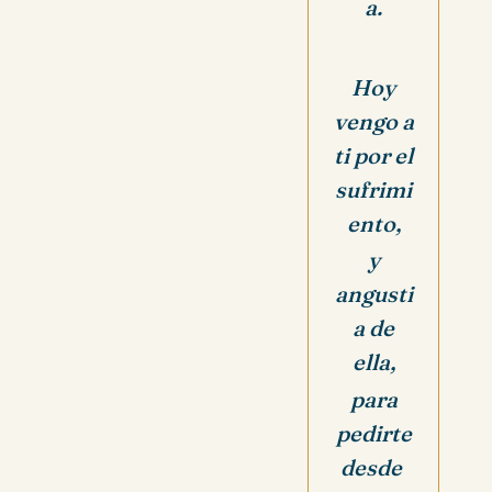
a.
Hoy
vengo a
ti por el
sufrimi
ento,
y
angusti
a de
ella,
para
pedirte
desde