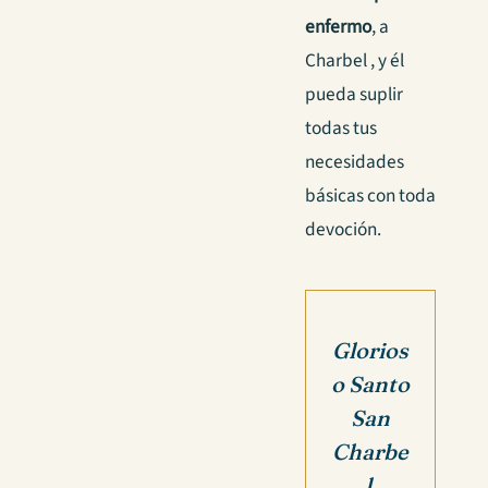
enfermo
, a
Charbel , y él
pueda suplir
todas tus
necesidades
básicas con toda
devoción.
Glorios
o Santo
San
Charbe
l,