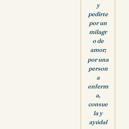
y
pedirte
por un
milagr
o de
amor;
por una
person
a
enferm
a,
consue
la y
ayúdal