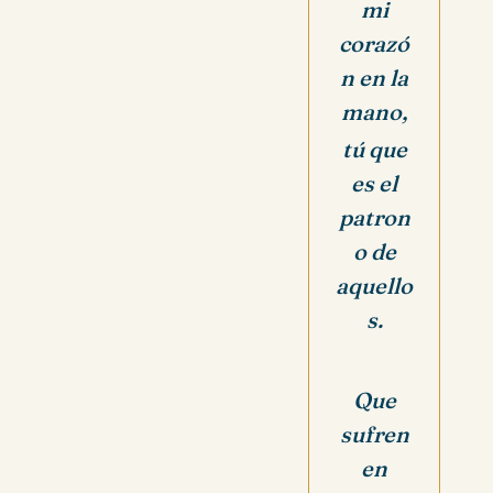
mi
corazó
n en la
mano,
tú que
es el
patron
o de
aquello
s.
Que
sufren
en