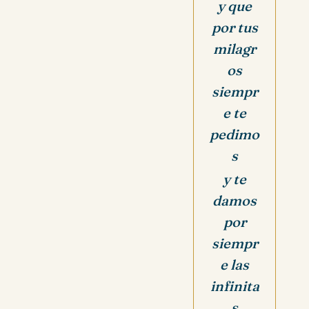
y que
por tus
milagr
os
siempr
e te
pedimo
s
y te
damos
por
siempr
e las
infinita
s