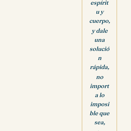
espírit
u y
cuerpo,
y dale
una
solució
n
rápida,
no
import
a lo
imposi
ble que
sea,