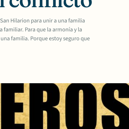
San Hilarion para unir a una familia
a familiar. Para que la armonía y la
 una familia. Porque estoy seguro que