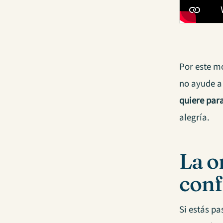
Por este mo
no ayude a
quiere par
alegría.
La o
conf
Si estás p