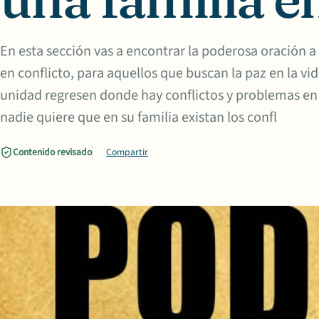
En esta sección vas a encontrar la poderosa oración a 
en conflicto, para aquellos que buscan la paz en la vid
unidad regresen donde hay conflictos y problemas en
nadie quiere que en su familia existan los confl
Contenido revisado
Compartir