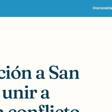
Oraciones
Sa
ción a San
 unir a
 conflicto