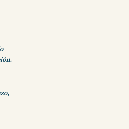
do
ción.
azo,