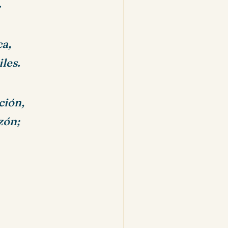
.
ca,
les.
ción,
zón;