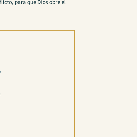
licto, para que Dios obre el
.
s