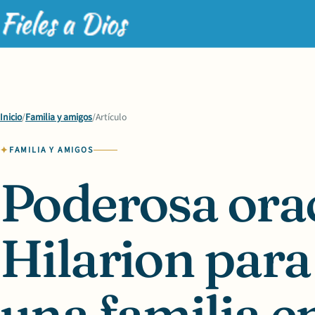
Inicio
/
Familia y amigos
/
Artículo
FAMILIA Y AMIGOS
Poderosa ora
Hilarion para
una familia en