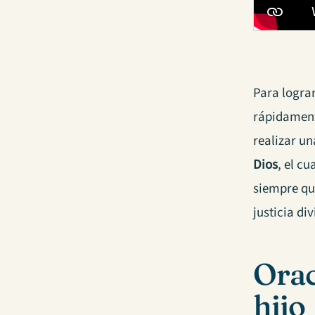
Para logra
rápidament
realizar u
Dios
, el c
siempre que
justicia div
Orac
hijo