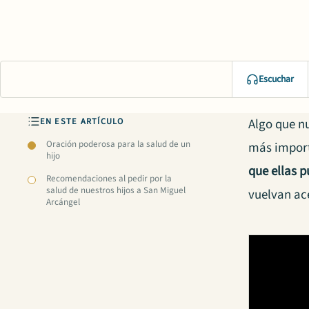
Escuchar
EN ESTE ARTÍCULO
Algo que nu
Oración poderosa para la salud de un
más import
hijo
que ellas 
Recomendaciones al pedir por la
salud de nuestros hijos a San Miguel
vuelvan ac
Arcángel