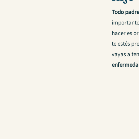
Todo padre 
importante
hacer es o
te estés pr
vayas a te
enfermeda