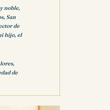
y noble,
os, San
tector de
i hijo, el
olores,
edad de