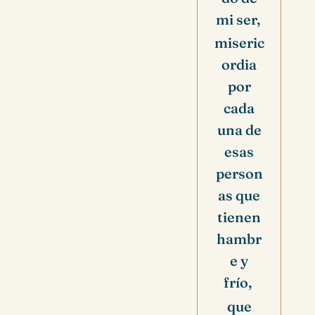
mi ser,
miseric
ordia
por
cada
una de
esas
person
as que
tienen
hambr
e y
frío,
que