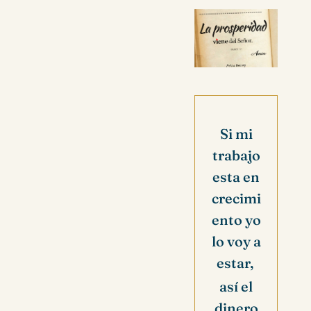
Si mi
trabajo
esta en
crecimi
ento yo
lo voy a
estar,
así el
dinero