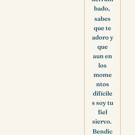
bado,
sabes
que te
adoro y
que
aun en
los
mome
ntos
difícile
s soy tu
fiel
siervo.
Bendic