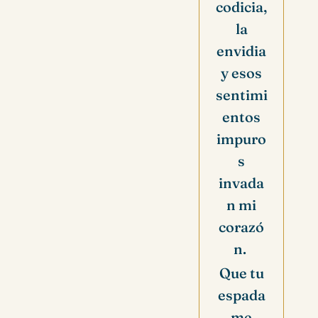
codicia,
la
envidia
y esos
sentimi
entos
impuro
s
invada
n mi
corazó
n.
Que tu
espada
me