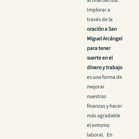
al final del día.
Implorar a
través de la
o
ración a San
Miguel Arcángel
para tener
suerte en el
dinero y trabajo
es una forma de
mejorar
nuestras
finanzas y hacer
más agradable
el entorno
laboral.
En