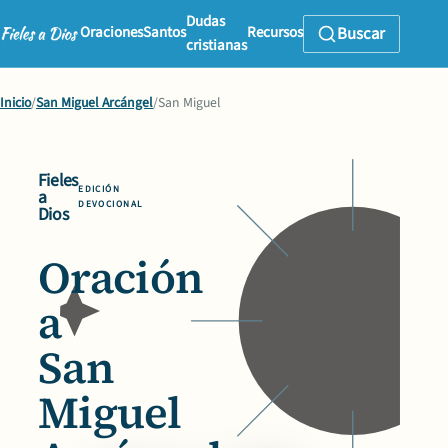
Dudas
Oraciones
Santos
Recursos
Buscar
cristianas
Inicio
/
San Miguel Arcángel
/
San Miguel
Fieles
EDICIÓN
a
DEVOCIONAL
Dios
Oración
a
San
Miguel