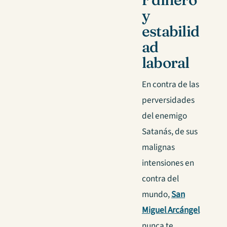
y
estabilid
ad
laboral
En contra de las
perversidades
del enemigo
Satanás, de sus
malignas
intensiones en
contra del
mundo,
San
Miguel Arcángel
nunca te