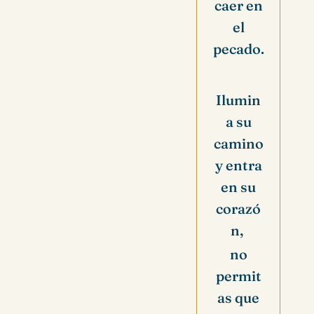
caer en
el
pecado.
Ilumin
a su
camino
y entra
en su
corazó
n,
no
permit
as que