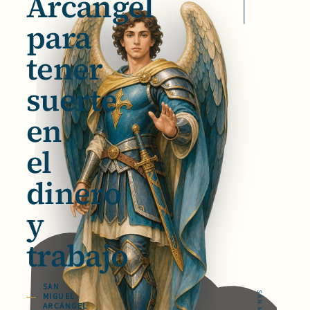
Arcángel
para
tener
suerte
en
el
dinero
y
trabajo
SAN
MIGUEL
ARCÁNGEL