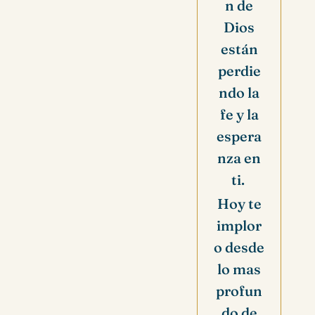
n de
Dios
están
perdie
ndo la
fe y la
espera
nza en
ti.
Hoy te
implor
o desde
lo mas
profun
do de