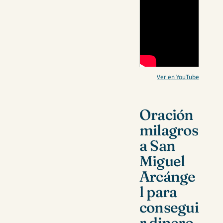
Ver en YouTube
Oración
milagros
a San
Miguel
Arcánge
l para
consegui
r dinero