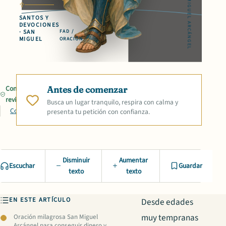
SAN MIGUEL ARCÁNGEL
SANTOS Y
DEVOCIONES
· SAN
FAD /
MIGUEL
ORACIÓN
Contenido
Antes de comenzar
revisado
Busca un lugar tranquilo, respira con calma y
Compartir
presenta tu petición con confianza.
Disminuir
Aumentar
Escuchar
Guardar
texto
texto
EN ESTE ARTÍCULO
Desde edades
muy tempranas
Oración milagrosa San Miguel
Arcángel para conseguir dinero y