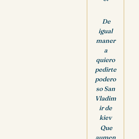
De
igual
maner
a
quiero
pedirte
podero
so San
Vladim
ir de
kiev
Que
aumen