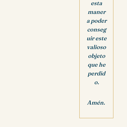
esta
maner
a poder
conseg
uir este
valioso
objeto
que he
perdid
o.
Amén.