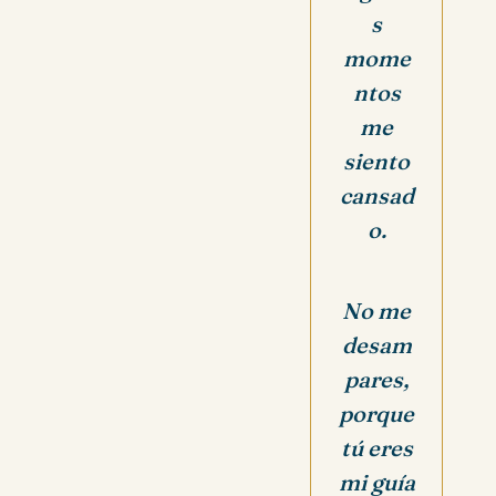
s
mome
ntos
me
siento
cansad
o.
No me
desam
pares,
porque
tú eres
mi guía