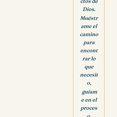
ctos de
Dios.
Muéstr
ame el
camino
para
encont
rar lo
que
necesit
o,
guíam
e en el
proces
o.