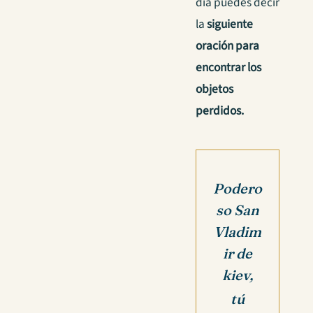
día puedes decir
la
siguiente
oración para
encontrar los
objetos
perdidos.
Podero
so San
Vladim
ir de
kiev,
tú