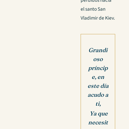
perdidos hacia
el santo San
Vladimir de Kiev.
Grandi
oso
príncip
e, en
este día
acudo a
ti,
Ya que
necesit