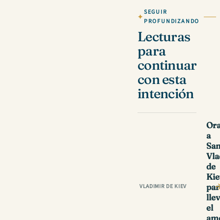
SEGUIR
PROFUNDIZANDO
Lecturas
para
continuar
con esta
intención
Ora
a
Sa
Vla
de
Kie
par
VLADIMIR DE KIEV
lle
el
am