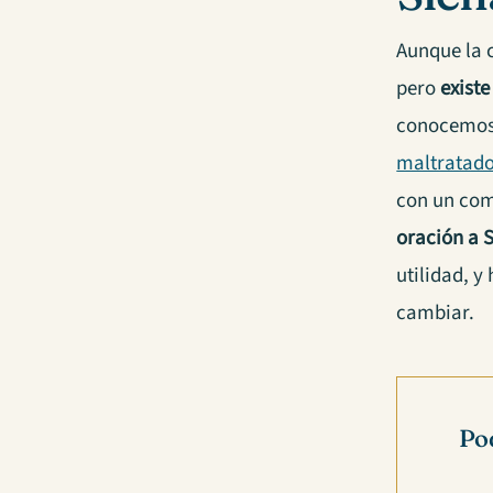
Aunque la 
pero
exist
conocemos
maltratad
con un comp
oración a 
utilidad, 
cambiar.
Po