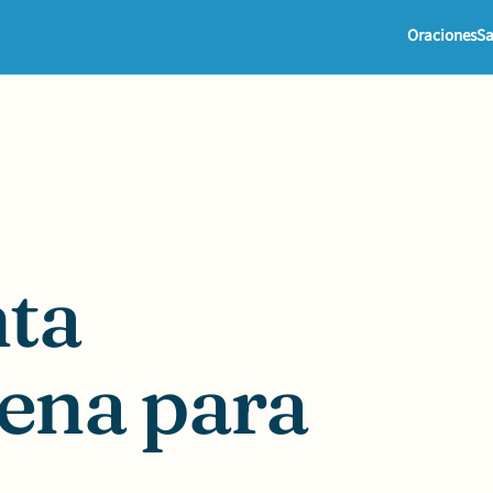
Oraciones
Sa
nta
iena para