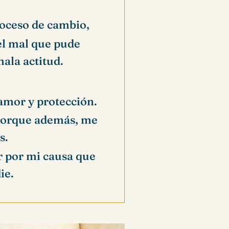
roceso de cambio,
l mal que pude
ala actitud.
amor y protección.
 porque además, me
s.
r por mi causa que
ie.