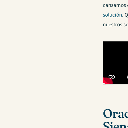
cansamos d
solución
. 
nuestros se
Orac
Sien