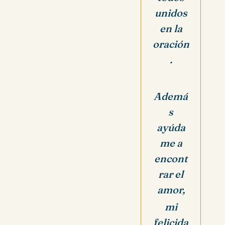
unidos
en la
oración
.
Ademá
s
ayúda
me a
encont
rar el
amor,
mi
felicida