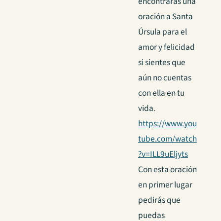
encontrarás una
oración a Santa
Úrsula para el
amor y felicidad
si sientes que
aún no cuentas
con ella en tu
vida.
https://www.you
tube.com/watch
?v=ILL9uEljyts
Con esta oración
en primer lugar
pedirás que
puedas