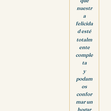
que
nuestr
a
felicida
d esté
totalm
ente
comple
ta
y
podam
os
confor
mar un
hogar