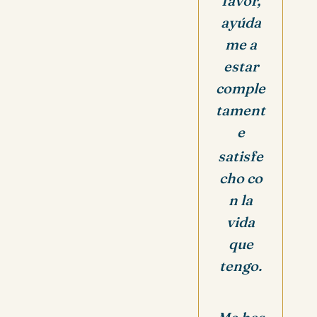
favor,
ayúda
me a
estar
comple
tament
e
satisfe
cho
co
n la
vida
que
tengo.