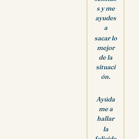
s y me
ayudes
a
sacar lo
mejor
de la
situaci
ón.
Ayúda
me a
hallar
la
felicida