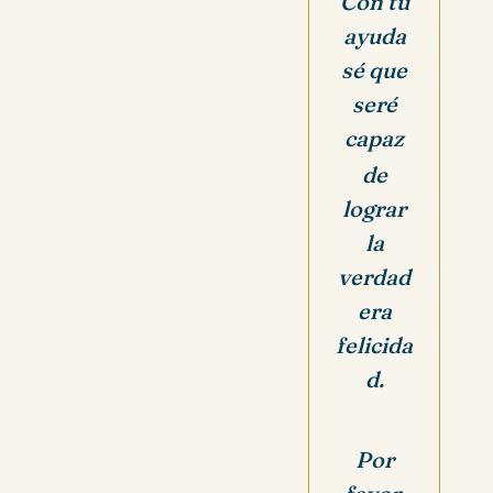
Con tu
ayuda
sé que
seré
capaz
de
lograr
la
verdad
era
felicida
d.
Por