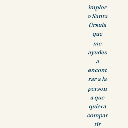
implor
o Santa
Úrsula
que
me
ayudes
a
encont
rar
a la
person
a que
quiera
compar
tir