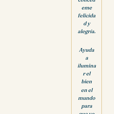
eme
felicida
d y
alegría.
Ayuda
a
ilumina
r el
bien
en el
mundo
para
que yo