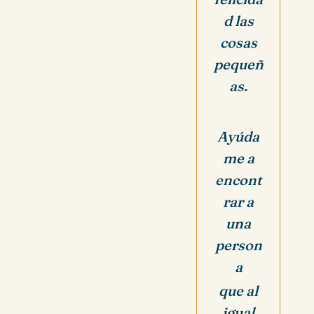
d las
cosas
pequeñ
as.
Ayúda
me a
encont
rar a
una
person
a
que al
igual