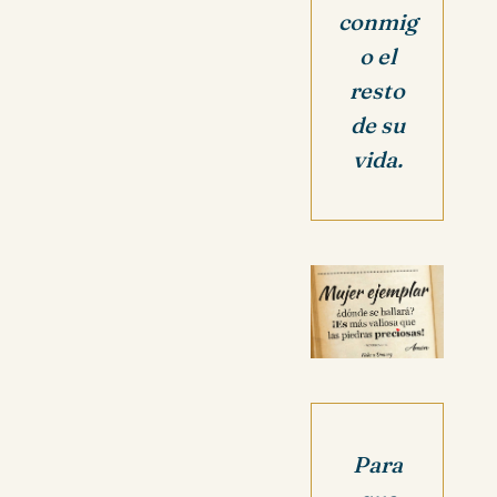
conmig
o el
resto
de su
vida.
Para