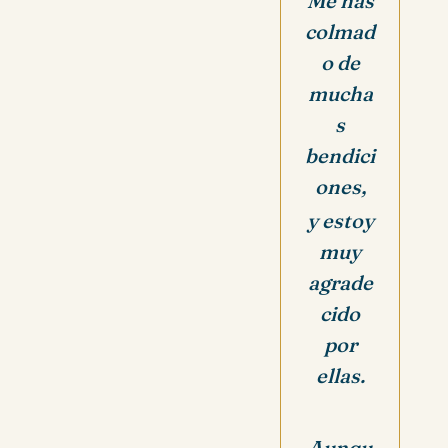
Me has
colmad
o de
mucha
s
bendici
ones,
y estoy
muy
agrade
cido
por
ellas.
Aunqu