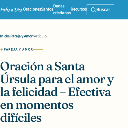
Dudas
Oraciones
Santos
Recursos
Buscar
cristianas
Inicio
/
Pareja y Amor
/
Artículo
PAREJA Y AMOR
Oración a Santa
Úrsula para el amor y
la felicidad – Efectiva
en momentos
difíciles