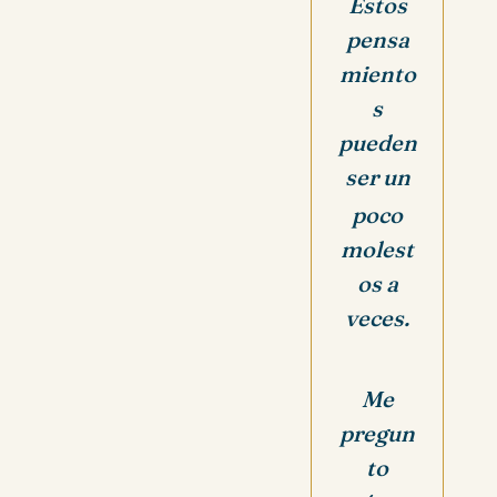
Estos
pensa
miento
s
pueden
ser un
poco
molest
os a
veces.
Me
pregun
to