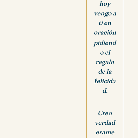
hoy
vengo a
ti en
oración
pidiend
o el
regalo
de la
felicida
d.
Creo
verdad
erame