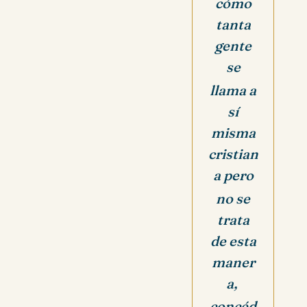
cómo
tanta
gente
se
llama
a
sí
misma
cristian
a pero
no se
trata
de esta
maner
a,
concéd