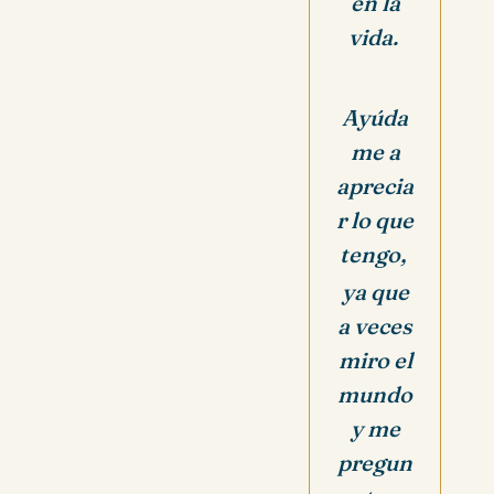
en la
vida.
Ayúda
me a
aprecia
r lo que
tengo,
ya que
a veces
miro el
mundo
y me
pregun