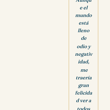
e el
mundo
está
lleno
de
odio y
negativ
idad,
me
traería
gran
felicida
d ver a
todos