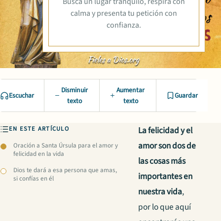
Busca un lugar tranquilo, respira con
calma y presenta tu petición con
confianza.
Disminuir
Aumentar
Escuchar
Guardar
texto
texto
EN ESTE ARTÍCULO
La felicidad y el
amor son dos de
Oración a Santa Úrsula para el amor y
felicidad en la vida
las cosas más
Dios te dará a esa persona que amas,
importantes en
si confías en él
nuestra vida
,
por lo que aquí