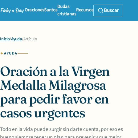
Dudas
Oraciones
Santos
Recursos
Buscar
cristianas
Inicio
/
Ayuda
/
Artículo
AYUDA
Oración a la Virgen
Medalla Milagrosa
para pedir favor en
casos urgentes
Todo en la vida puede surgir sin darte cuenta, por eso es
bueno siempre tener un plan para prevenir y que mejor