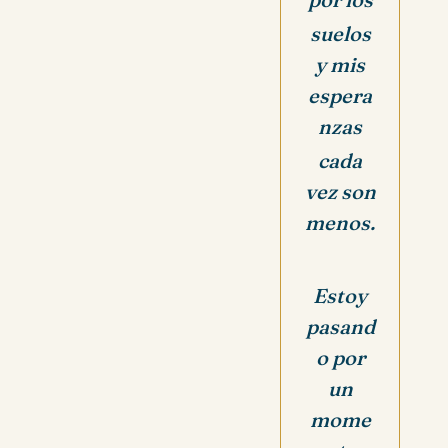
suelos
y mis
espera
nzas
cada
vez son
menos.
Estoy
pasand
o por
un
mome