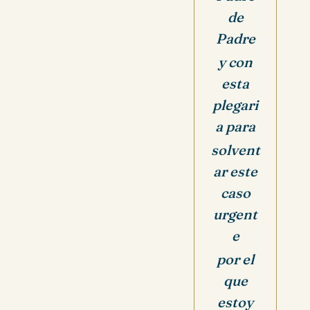
de
Padre
y con
esta
plegari
a para
solvent
ar este
caso
urgent
e
por el
que
estoy