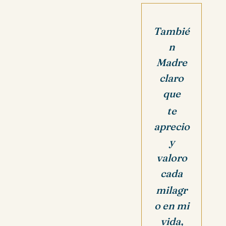
Tambié
n
Madre
claro
que
te
aprecio
y
valoro
cada
milagr
o en mi
vida,