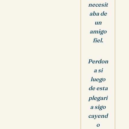
necesit
aba de
un
amigo
fiel.
Perdon
a si
luego
de esta
plegari
a sigo
cayend
o