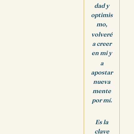
dad y
optimis
mo,
volveré
a creer
en mi y
a
apostar
nueva
mente
por mí.
Es la
clave