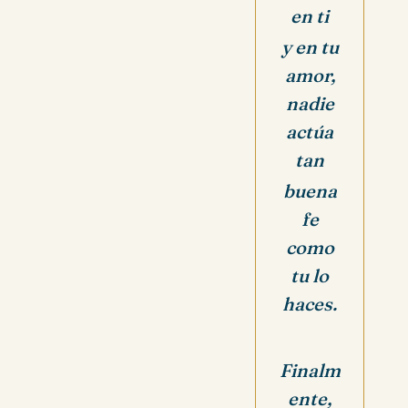
en ti
y en tu
amor,
nadie
actúa
tan
buena
fe
como
tu lo
haces.
Finalm
ente,