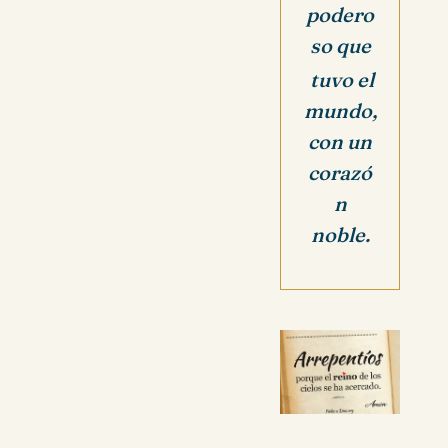
podero
so que
tuvo el
mundo,
con un
corazó
n
noble.