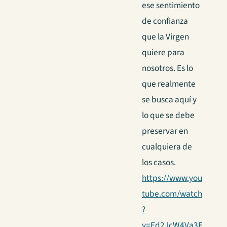
ese sentimiento
de confianza
que la Virgen
quiere para
nosotros. Es lo
que realmente
se busca aquí y
lo que se debe
preservar en
cualquiera de
los casos.
https://www.you
tube.com/watch
?
v=Ed2JcW4Va3E