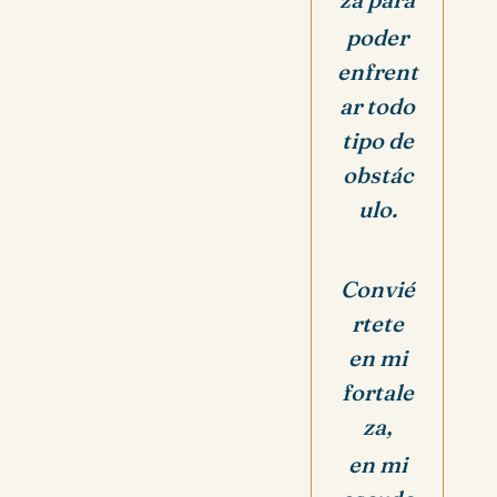
poder
enfrent
ar todo
tipo de
obstác
ulo.
Convié
rtete
en mi
fortale
za,
en mi