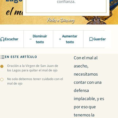
confianza.
Disminuir
Aumentar
Escuchar
Guardar
texto
texto
EN ESTE ARTÍCULO
Con el mal al
asecho,
Oración a la Virgen de San Juan de
los Lagos para quitar el mal de ojo
necesitamos
No solo debemos tener cuidado con el
contar con una
mal de ojo
defensa
implacable, y es
por eso que
tenemos la