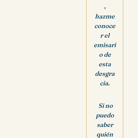
,
hazme
conoce
r el
emisari
o de
esta
desgra
cia.
Si no
puedo
saber
quién