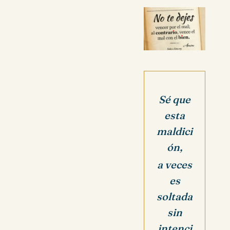
Sé que
esta
maldici
ón,
a veces
es
soltada
sin
intenci