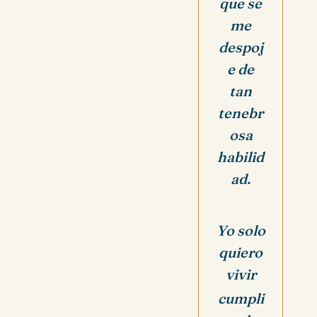
que se
me
despoj
e de
tan
tenebr
osa
habilid
ad.
Yo solo
quiero
vivir
cumpli