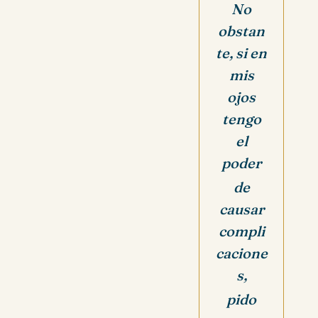
No
obstan
te, si en
mis
ojos
tengo
el
poder
de
causar
compli
cacione
s,
pido