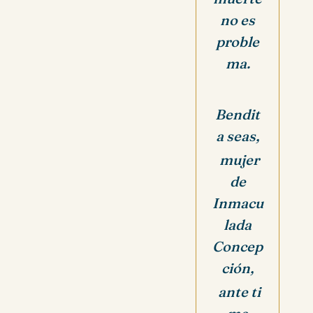
no es
proble
ma.
Bendit
a seas,
mujer
de
Inmacu
lada
Concep
ción,
ante ti