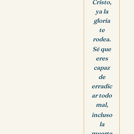
Cristo,
ya la
gloria
te
rodea.
Sé que
eres
capaz
de
erradic
ar todo
mal,
incluso
la
muerte