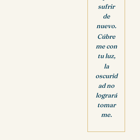
sufrir
de
nuevo.
Cúbre
me con
tu luz,
la
oscurid
ad no
logrará
tomar
me.