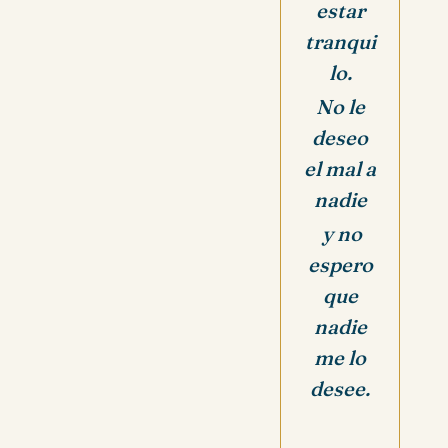
estar
tranqui
lo.
No le
deseo
el mal a
nadie
y no
espero
que
nadie
me lo
desee.