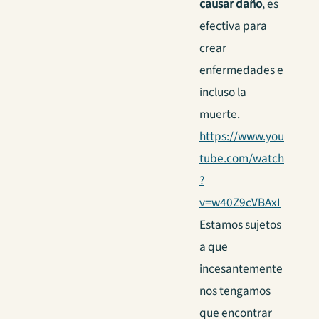
causar daño
, es
efectiva para
crear
enfermedades e
incluso la
muerte.
https://www.you
tube.com/watch
?
v=w40Z9cVBAxI
Estamos sujetos
a que
incesantemente
nos tengamos
que encontrar