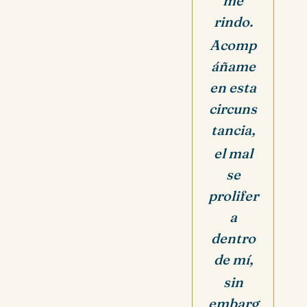
me
rindo.
Acomp
áñame
en esta
circuns
tancia,
el mal
se
prolifer
a
dentro
de mí,
sin
embarg