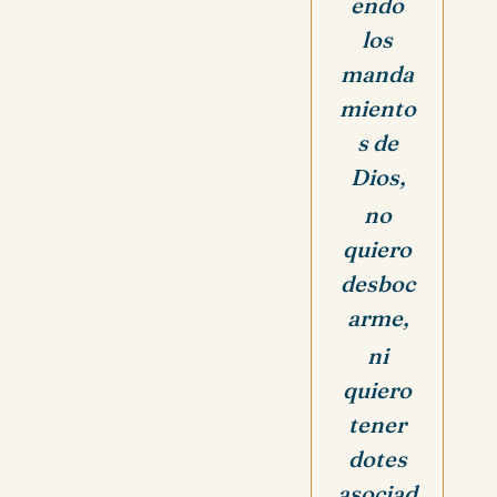
endo
los
manda
miento
s de
Dios,
no
quiero
desboc
arme,
ni
quiero
tener
dotes
asociad