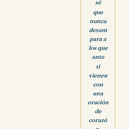
sé
que
nunca
desam
para a
los que
ante
ti
vienen
con
una
oración
de
corazó
n.