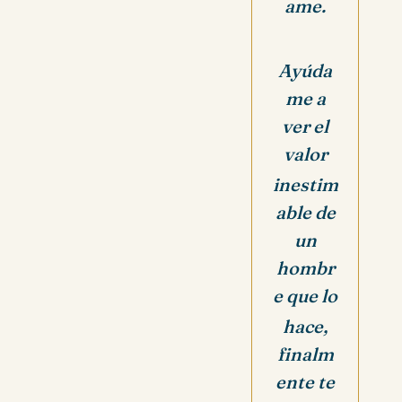
ame.
Ayúda
me a
ver el
valor
inestim
able
de
un
hombr
e que lo
hace,
finalm
ente te