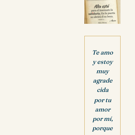
Te amo
y estoy
muy
agrade
cida
por tu
amor
por mí,
p
orque