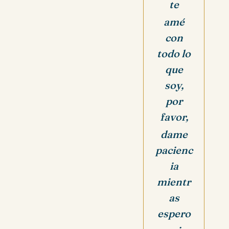
te
amé
con
todo lo
que
soy,
p
or
favor,
dame
pacienc
ia
mientr
as
espero