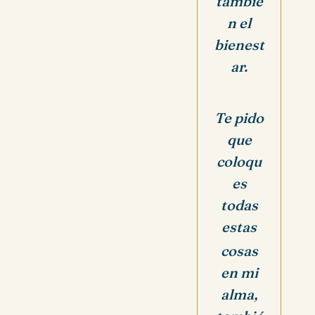
tambié
n el
bienest
ar.
Te pido
que
coloqu
es
todas
estas
cosas
en mi
alma,