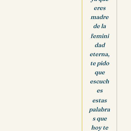
eres
madre
de la
femini
dad
eterna,
t
e pido
que
escuch
es
estas
palabra
s que
hoy te