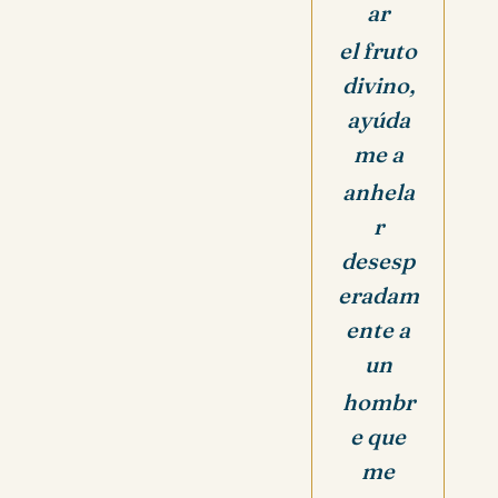
ar
el fruto
divino,
a
yúda
me a
anhela
r
desesp
eradam
ente a
un
hombr
e que
me