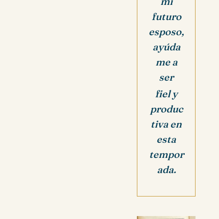
mi
futuro
esposo,
ayúda
me a
ser
fiel y
produc
tiva
en
esta
tempor
ada.