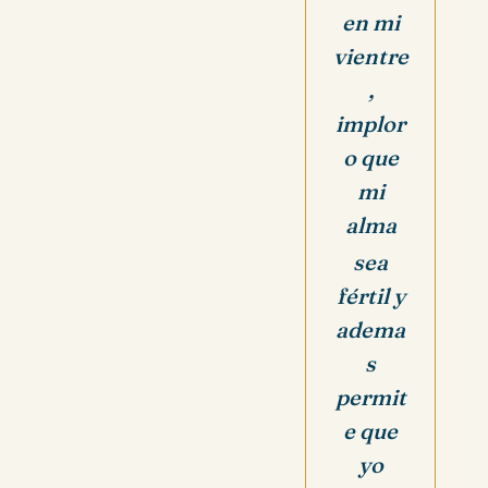
en mi
vientre
,
i
mplor
o que
mi
alma
sea
fértil y
adema
s
permit
e
que
yo