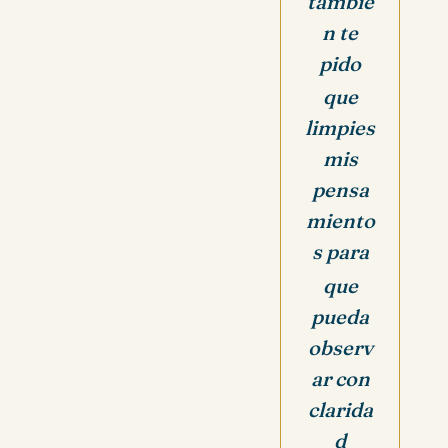
t
ambié
n te
pido
que
limpies
mis
pensa
miento
s
para
que
pueda
observ
ar con
clarida
d