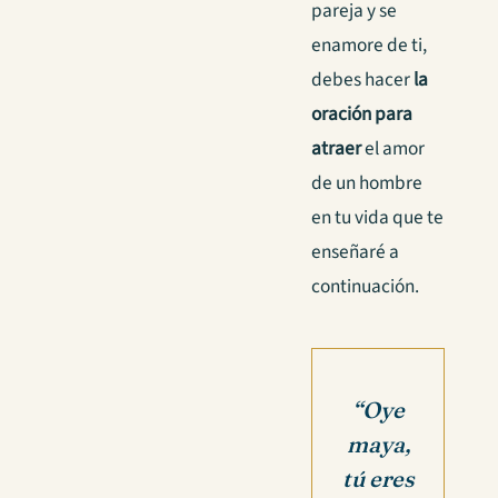
pareja y se
enamore de ti,
debes hacer
la
oración para
atraer
el amor
de un hombre
en tu vida que te
enseñaré a
continuación.
“Oye
maya,
t
ú eres