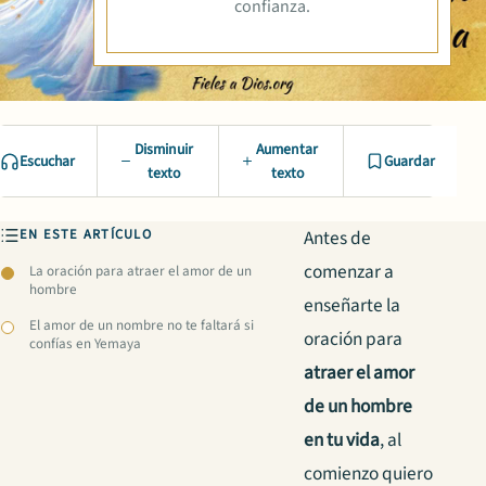
confianza.
Disminuir
Aumentar
Escuchar
Guardar
texto
texto
EN ESTE ARTÍCULO
Antes de
comenzar a
La oración para atraer el amor de un
hombre
enseñarte la
El amor de un nombre no te faltará si
oración para
confías en Yemaya
atraer el amor
de un hombre
en tu vida
, al
comienzo quiero