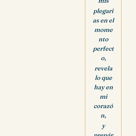
mis
plegari
as en el
mome
nto
perfect
o,
revela
lo que
hay en
mi
corazó
n,
y
prepár