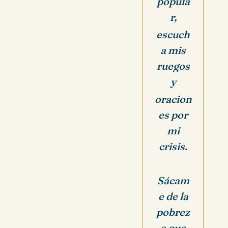
popula
r,
escuch
a mis
ruegos
y
oracion
es por
mi
crisis.
Sácam
e de la
pobrez
a que