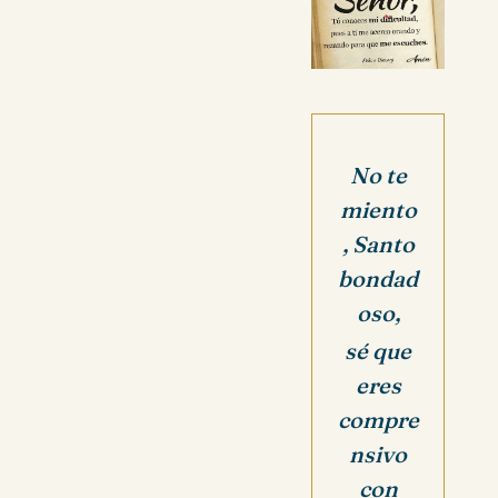
No te
miento
, Santo
bondad
oso,
sé que
eres
compre
nsivo
con