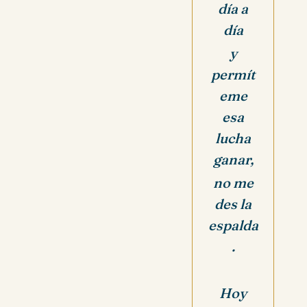
día a
día
y
permít
eme
esa
lucha
ganar,
no me
des la
espalda
.
Hoy