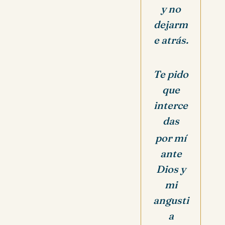
y no
dejarm
e atrás.
Te pido
que
interce
das
por mí
ante
Dios y
mi
angusti
a