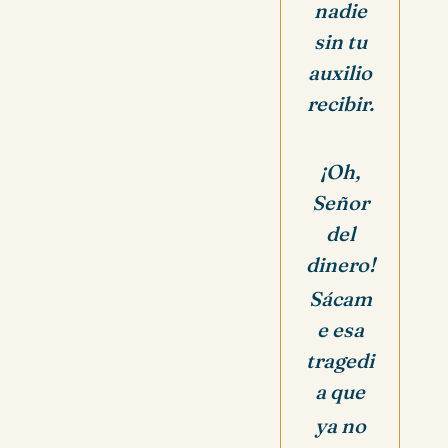
nadie
sin tu
auxilio
recibir.
¡Oh,
Señor
del
dinero!
Sácam
e esa
tragedi
a que
ya no