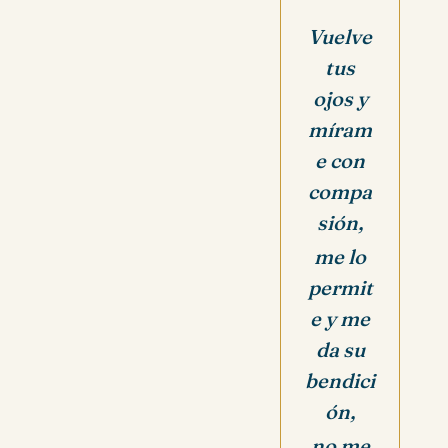
Vuelve
tus
ojos y
míram
e con
compa
sión,
me lo
permit
e y me
da su
bendici
ón,
no me