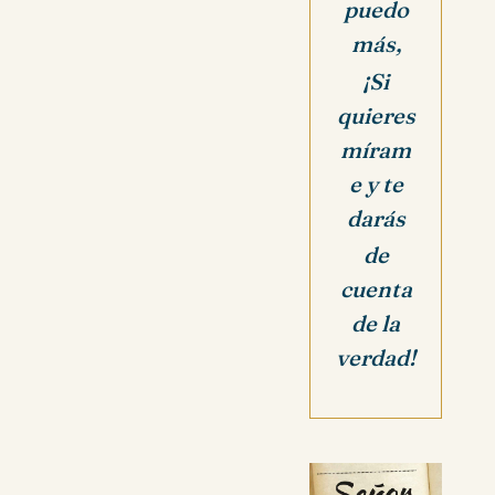
puedo
más,
¡Si
quieres
míram
e y te
darás
de
cuenta
de la
verdad!