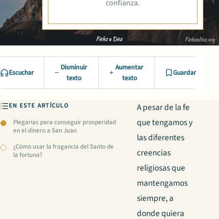
confianza.
Disminuir
Aumentar
Escuchar
Guardar
texto
texto
EN ESTE ARTÍCULO
A pesar de la fe
que tengamos y
Plegarias para conseguir prosperidad
en el dinero a San Juan
las diferentes
¿Cómo usar la fragancia del Santo de
creencias
la fortuna?
religiosas que
mantengamos
siempre, a
donde quiera