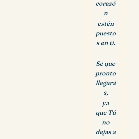
corazó
n
estén
puesto
s en ti.
Sé que
pronto
llegará
s,
ya
que Tú
no
dejas a