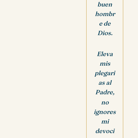
buen
hombr
e de
Dios.
Eleva
mis
plegari
as al
Padre,
no
ignores
mi
devoci