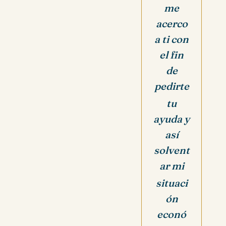
me
acerco
a ti con
el fin
de
pedirte
tu
ayuda y
así
solvent
ar mi
situaci
ón
econó