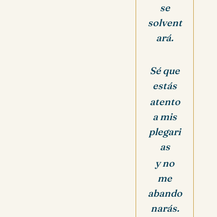
se
solvent
ará.
Sé que
estás
atento
a mis
plegari
as
y no
me
abando
narás.