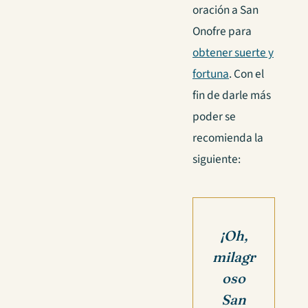
oración a San
Onofre para
obtener suerte y
fortuna
. Con el
fin de darle más
poder se
recomienda la
siguiente:
¡Oh,
milagr
oso
San