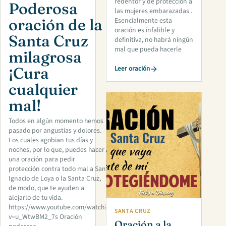
redentor y de protección a
Poderosa
las mujeres embarazadas .
oración de la
Esencialmente esta
oración es infalible y
Santa Cruz
definitiva, no habrá ningún
mal que pueda hacerle
milagrosa
¡Cura
Leer oración
cualquier
mal!
Todos en algún momento hemos
pasado por angustias y dolores.
Los cuales agobian tus días y
noches, por lo que, puedes hacer
una oración para pedir
protección contra todo mal a San
Ignacio de Loya o la Santa Cruz,
de modo, que te ayuden a
alejarlo de tu vida.
https://www.youtube.com/watch?
SANTA CRUZ
v=u_WtwBM2_7s Oración
Oración a la