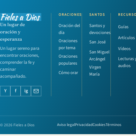
ORACIONES
SANTOS
RECURS
Un lugar de
Oración del
Santos y
Guías
oración y
día
devociones
Artículos
esperanza
Oraciones
San José
por tema
Un lugar sereno para
Vídeos
San Miguel
encontrar oraciones,
Oraciones
Lecturas 
Arcángel
comprender la fe y
populares
audios
Virgen
caminar
Cómo orar
María
acompañado.
Y
f
ig
© 2026 Fieles a Dios
Aviso legal
Privacidad
Cookies
Términos