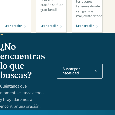
poderosa
los buenos
oración será de
tenemos donde
gran bendic
refugiarnos . El
mal, existe desde
Leer oración
Leer oración
Leer oración
¿No
encuentras
lo que
Buscar por
buscas?
necesidad
Cuéntanos qué
momento estás viviendo
y te ayudaremos a
encontrar una oración.