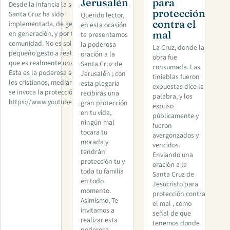
Jerusalén
para
Desde la infancia la señal de la
protección
Santa Cruz ha sido
Querido lector,
contra el
implementada, de generación
en esta ocasión
mal
en generación, y por toda la
te presentamos
comunidad. No es solo un
la poderosa
La Cruz, donde la
pequeño gesto a realizar, sino
oración a la
obra fue
que es realmente una oración .
Santa Cruz de
consumada. Las
Esta es la poderosa señal de
Jerusalén ; con
tinieblas fueron
los cristianos, mediante la cual
esta plegaria
expuestas dice la
se invoca la protección de Dios .
recibirás una
palabra, y los
https://www.youtube.com/watc
gran protección
expuso
en tu vida,
públicamente y
ningún mal
fueron
tocara tu
avergonzados y
morada y
vencidos.
tendrán
Enviando una
protección tu y
oración a la
toda tu familia
Santa Cruz de
en todo
Jesucristo para
momento.
protección contra
Asimismo, Te
el mal , como
invitamos a
señal de que
realizar esta
tenemos donde