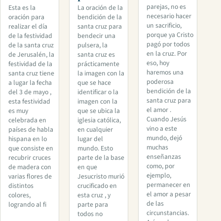
parejas, no es
Esta es la
La oración de la
necesario hacer
oración para
bendición de la
un sacrificio,
realizar el día
santa cruz para
porque ya Cristo
de la festividad
bendecir una
pagó por todos
de la santa cruz
pulsera, la
en la cruz. Por
de Jerusalén, la
santa cruz es
eso, hoy
festividad de la
prácticamente
haremos una
santa cruz tiene
la imagen con la
poderosa
a lugar la fecha
que se hace
bendición de la
del 3 de mayo ,
identificar o la
santa cruz para
esta festividad
imagen con la
el amor .
es muy
que se ubica la
Cuando Jesús
celebrada en
iglesia católica,
vino a este
países de habla
en cualquier
mundo, dejó
hispana en lo
lugar del
muchas
que consiste en
mundo. Esto
enseñanzas
recubrir cruces
parte de la base
como, por
de madera con
en que
ejemplo,
varias flores de
Jesucristo murió
permanecer en
distintos
crucificado en
el amor a pesar
colores,
esta cruz , y
de las
logrando al fi
parte para
circunstancias.
todos no