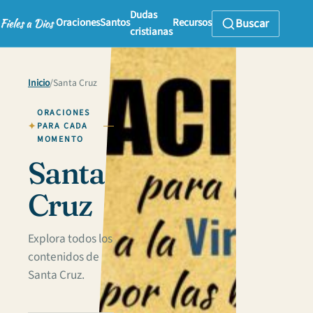
Dudas
Oraciones
Santos
Recursos
Buscar
cristianas
Inicio
/
Santa Cruz
ORACIONES
PARA CADA
MOMENTO
Santa
Cruz
Explora todos los
contenidos de
Santa Cruz.