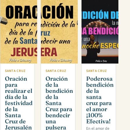
SANTA CRUZ
SANTA CRUZ
SANTA CRUZ
Oración
Oración
Poderosa
para
de la
bendición
realizar el
bendición
de la
día de la
de la
santa
festividad
Santa
cruz para
de la
Cruz para
el amor
Santa
bendecir
¡100%
Cruz de
una
Efectiva!
Jerusalén
pulsera
En el amor de