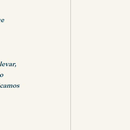
ue
levar,
o
licamos