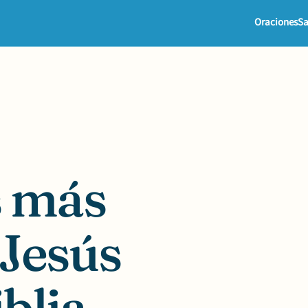
Oraciones
Sa
s más
 Jesús
iblia