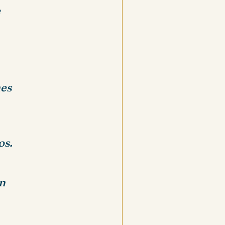
e
nes
os.
an