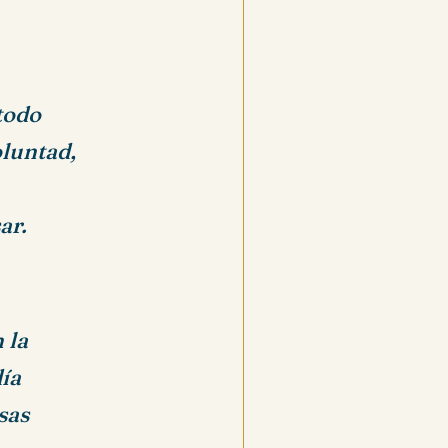
todo
oluntad,
ar.
 la
día
sas