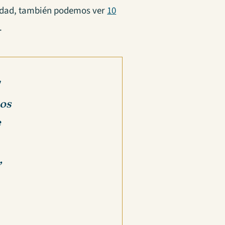
nidad, también podemos ver
10
.
!
nos
e
,