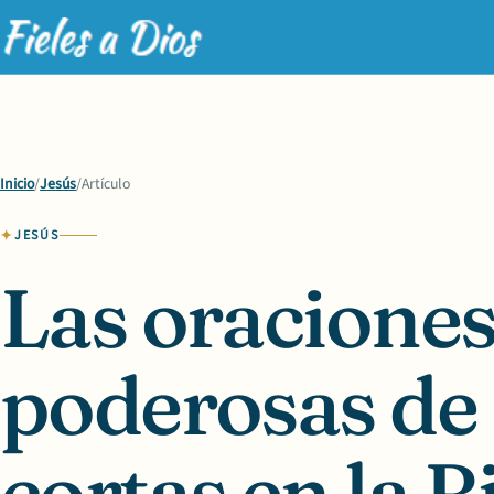
Inicio
/
Jesús
/
Artículo
JESÚS
Las oracione
poderosas de
cortas en la B