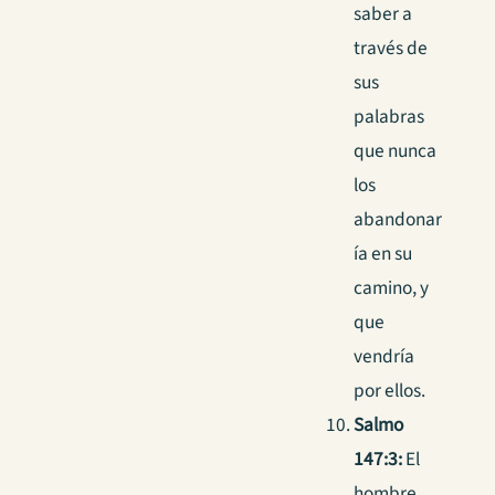
saber a
través de
sus
palabras
que nunca
los
abandonar
ía en su
camino, y
que
vendría
por ellos.
Salmo
147:3:
El
hombre