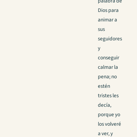
palabra de
Dios para
animar a
sus
seguidores
y
conseguir
calmar la
pena; no
estén
tristes les
decía,
porque yo
los volveré
a ver, y