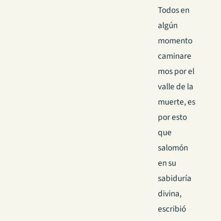
Todos en
algún
momento
caminare
mos por el
valle de la
muerte, es
por esto
que
salomón
en su
sabiduría
divina,
escribió