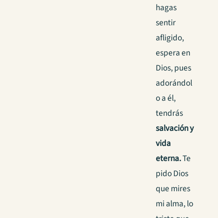
hagas
sentir
afligido,
espera en
Dios, pues
adorándol
o a él,
tendrás
salvación y
vida
eterna.
Te
pido Dios
que mires
mi alma, lo