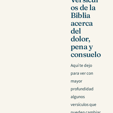
os de la
Biblia
acerca
del
dolor,
pena y
consuelo
Aquí te dejo
para ver con
mayor
profundidad
algunos
versículos que
pueden cambiar