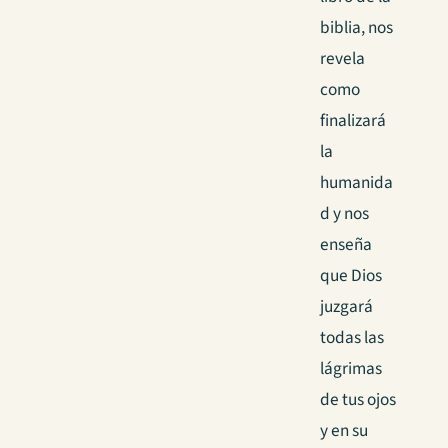
biblia, nos
revela
como
finalizará
la
humanida
d y nos
enseña
que Dios
juzgará
todas las
lágrimas
de tus ojos
y en su