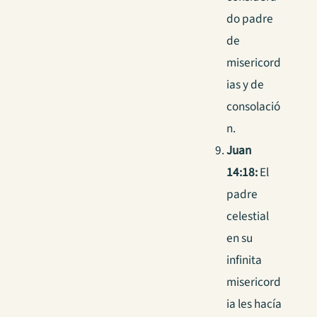
do padre
de
misericord
ias y de
consolació
n.
Juan
14:18:
El
padre
celestial
en su
infinita
misericord
ia les hacía