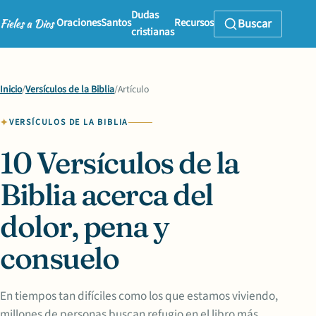
Dudas
Oraciones
Santos
Recursos
Buscar
cristianas
Inicio
/
Versículos de la Biblia
/
Artículo
VERSÍCULOS DE LA BIBLIA
10 Versículos de la
Biblia acerca del
dolor, pena y
consuelo
En tiempos tan difíciles como los que estamos viviendo,
millones de personas buscan refugio en el libro más