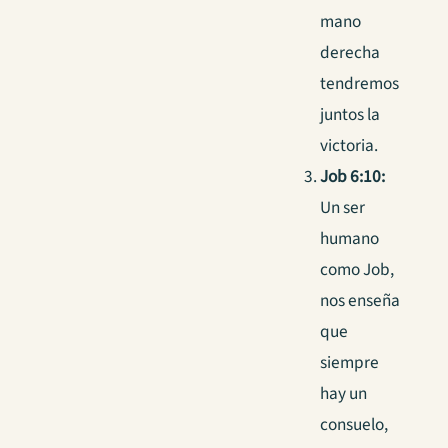
mano
derecha
tendremos
juntos la
victoria.
Job 6:10:
Un ser
humano
como Job,
nos enseña
que
siempre
hay un
consuelo,