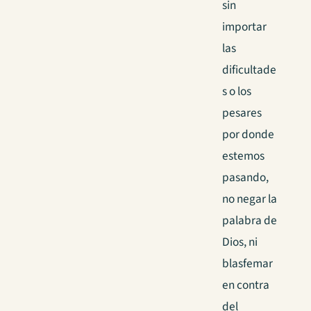
sin
importar
las
dificultade
s o los
pesares
por donde
estemos
pasando,
no negar la
palabra de
Dios, ni
blasfemar
en contra
del