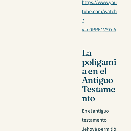
https://www.you
tube.com/watch
?
v=o0PRE1VY7oA
La
poligami
a en el
Antiguo
Testame
nto
En el antiguo
testamento
Jehová permitió