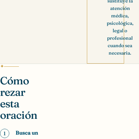
sustituye la
atención
médica,
psicológica,
legal o
profesional
cuando sea
necesaria.
Cómo
rezar
esta
oración
Busca un
1