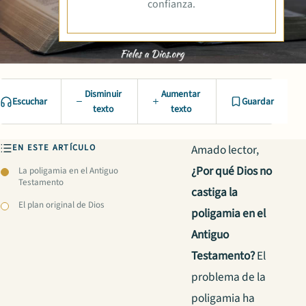
confianza.
Disminuir
Aumentar
Escuchar
Guardar
texto
texto
EN ESTE ARTÍCULO
Amado lector,
¿Por qué Dios no
La poligamia en el Antiguo
Testamento
castiga la
El plan original de Dios
poligamia en el
Antiguo
Testamento?
El
problema de la
poligamia ha