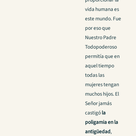
vida humana es
este mundo. Fue
por eso que
Nuestro Padre
Todopoderoso
permitía que en
aquel tiempo
todas las
mujeres tengan
muchos hijos. El
Señor jamás
castigó
la
poligamia en la
antigüedad
,