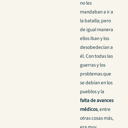
no les
mandaban a ir a
la batalla; pero
de igual manera
ellos iban y los
desobedecían a
él. Con todas las
guerras y los
problemas que
se debían en los
pueblos y la
falta de avances
médicos
, entre
otras cosas más,
era muy