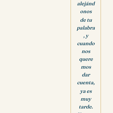
alejánd
onos
de tu
palabra
, y
cuando
nos
quere
mos
dar
cuenta,
ya es
muy
tarde.