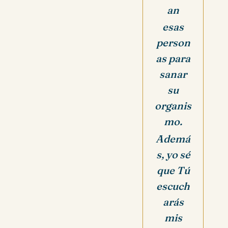
an
esas
person
as para
sanar
su
organis
mo.
Ademá
s, yo sé
que Tú
escuch
arás
mis