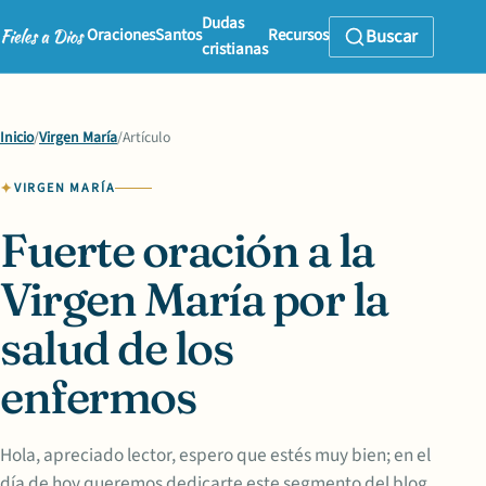
Dudas
Oraciones
Santos
Recursos
Buscar
cristianas
Inicio
/
Virgen María
/
Artículo
VIRGEN MARÍA
Fuerte oración a la
Virgen María por la
salud de los
enfermos
Hola, apreciado lector, espero que estés muy bien; en el
día de hoy queremos dedicarte este segmento del blog