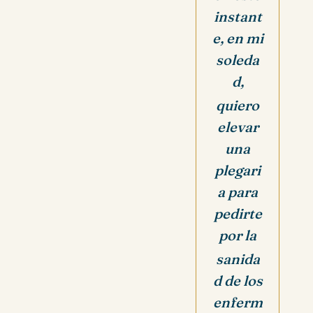
instant
e, en mi
soleda
d,
quiero
elevar
una
plegari
a para
pedirte
por la
sanida
d de los
enferm