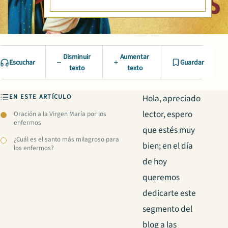
Disminuir
Aumentar
Escuchar
Guardar
texto
texto
EN ESTE ARTÍCULO
Hola, apreciado
lector, espero
Oración a la Virgen María por los
enfermos
que estés muy
¿Cuál es el santo más milagroso para
bien; en el día
los enfermos?
de hoy
queremos
dedicarte este
segmento del
blog a las