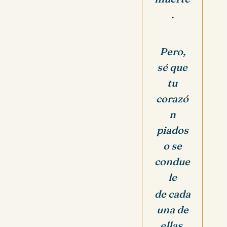
.
Pero,
sé que
tu
corazó
n
piados
o se
condue
le
de cada
una de
ellas.