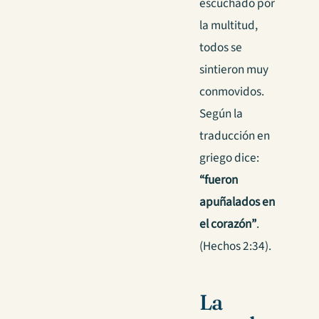
escuchado por
la multitud,
todos se
sintieron muy
conmovidos.
Según la
traducción en
griego dice:
“fueron
apuñalados en
el corazón”
.
(Hechos 2:34).
La