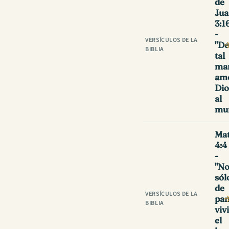
de
Ju
3:1
-
VERSÍCULOS DE LA
"De
BIBLIA
tal
ma
am
Dio
al
mu
Ma
4:4
-
"N
sól
de
VERSÍCULOS DE LA
pa
BIBLIA
viv
el