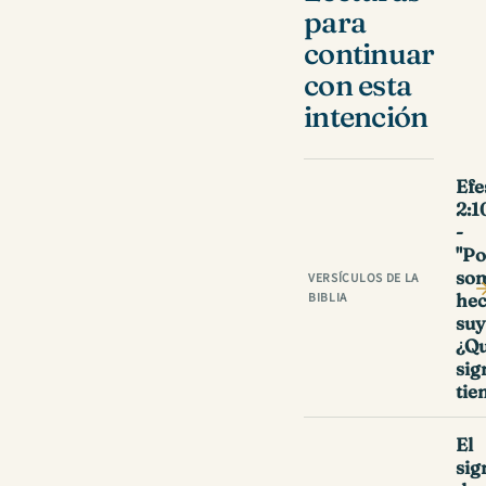
para
continuar
con esta
intención
Efe
2:1
-
"Po
so
VERSÍCULOS DE LA
BIBLIA
he
suya
¿Q
sig
tie
El
sig