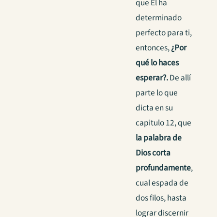
que Él ha
determinado
perfecto para ti,
entonces,
¿Por
qué lo haces
esperar?.
De allí
parte lo que
dicta en su
capitulo 12, que
la palabra de
Dios corta
profundamente
,
cual espada de
dos filos, hasta
lograr discernir