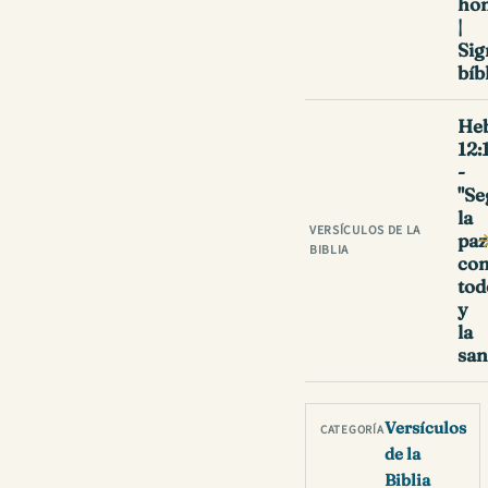
ho
|
Sig
bíb
He
12:
-
"Se
la
VERSÍCULOS DE LA
paz
BIBLIA
co
tod
y
la
san
Versículos
CATEGORÍA
de la
Biblia