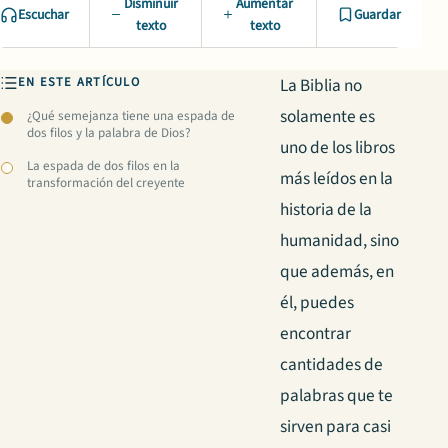
Disminuir
Aumentar
Escuchar
Guardar
texto
texto
EN ESTE ARTÍCULO
La Biblia no
solamente es
¿Qué semejanza tiene una espada de
dos filos y la palabra de Dios?
uno de los libros
La espada de dos filos en la
más leídos en la
transformación del creyente
historia de la
humanidad, sino
que además, en
él, puedes
encontrar
cantidades de
palabras que te
sirven para casi