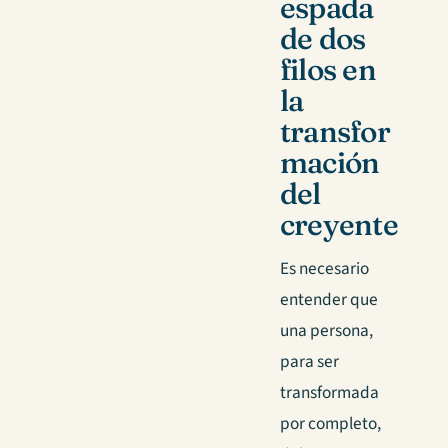
espada
de dos
filos en
la
transfor
mación
del
creyente
Es necesario
entender que
una persona,
para ser
transformada
por completo,