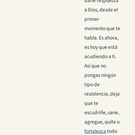
darle respuesta
a Dios, desde el
primer
momento que te
habla. Es ahora,
es hoy que está
acudiendo a ti.
Así que no
pongas ningún
tipo de
resistencia, deja
que te
escudriñe, sane,
agregue, quite o
fortalezca
todo