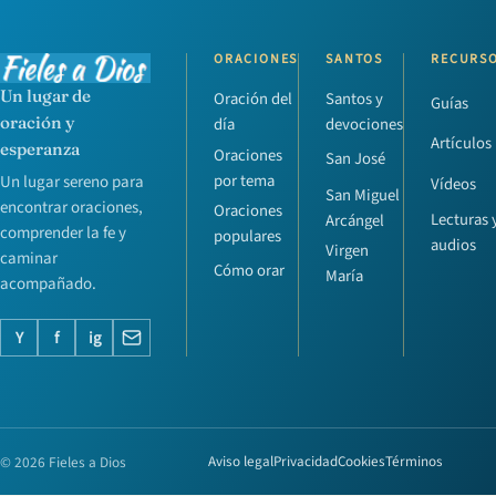
ORACIONES
SANTOS
RECURS
Un lugar de
Oración del
Santos y
Guías
oración y
día
devociones
Artículos
esperanza
Oraciones
San José
por tema
Un lugar sereno para
Vídeos
San Miguel
encontrar oraciones,
Oraciones
Lecturas 
Arcángel
comprender la fe y
populares
audios
Virgen
caminar
Cómo orar
María
acompañado.
Y
f
ig
© 2026 Fieles a Dios
Aviso legal
Privacidad
Cookies
Términos