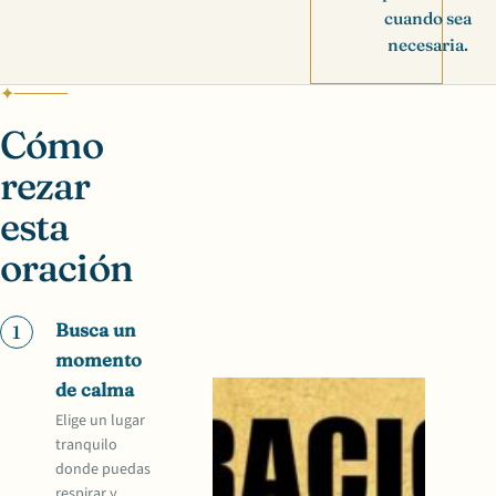
cuando sea
necesaria.
Cómo
rezar
esta
oración
Busca un
1
momento
de calma
Elige un lugar
tranquilo
donde puedas
respirar y