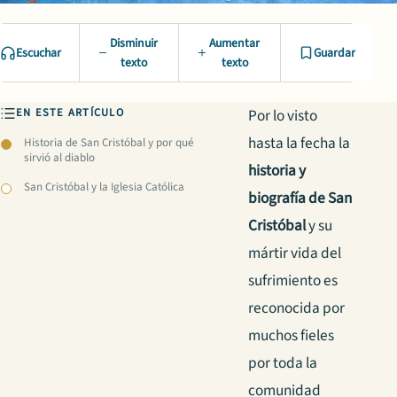
Disminuir
Aumentar
Escuchar
Guardar
texto
texto
EN ESTE ARTÍCULO
Por lo visto
hasta la fecha la
Historia de San Cristóbal y por qué
sirvió al diablo
historia y
San Cristóbal y la Iglesia Católica
biografía de San
Cristóbal
y su
mártir vida del
sufrimiento es
reconocida por
muchos fieles
por toda la
comunidad