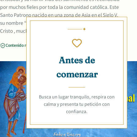
por muchos fieles por toda la comunidad católica. Este
Santo Patrono nacido en una zona de Asia en el Siglo V,
su nombre “Cristóbal” fue dado por ser el portador de
Cristo , muchos lo admiraban por ser un
Contenido revisado
Compartir
Antes de
comenzar
Busca un lugar tranquilo, respira con
calma y presenta tu petición con
confianza.