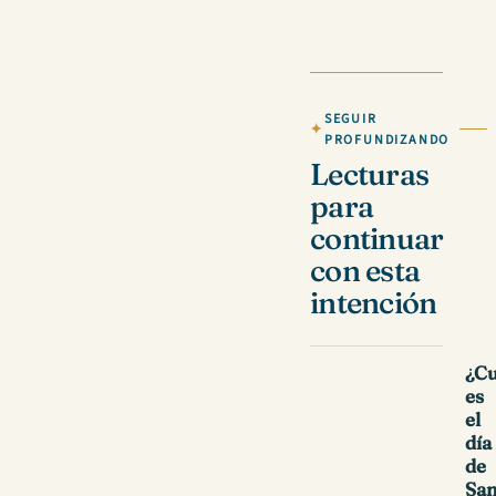
SEGUIR
PROFUNDIZANDO
Lecturas
para
continuar
con esta
intención
¿C
es
el
día
de
Sa