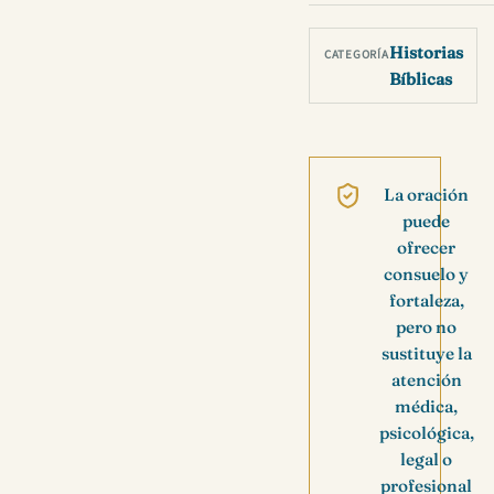
Historias
CATEGORÍA
Bíblicas
La oración
puede
ofrecer
consuelo y
fortaleza,
pero no
sustituye la
atención
médica,
psicológica,
legal o
profesional